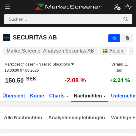
SECURITAS AB
150,50
kr
-2,08 %
SECURITAS AB
MarketScreener Analysen Securitas AB
Aktien
8
Markt geschlossen -
Nasdaq Stockholm
Veränd. 1.
18:00:00 07.08.2026
Jan.
SEK
-2,08 %
150,50
+2,24 %
Übersicht
Kurse
Charts
Nachrichten
Unterneh
Alle Nachrichten
Analystenempfehlungen
Wichtige F