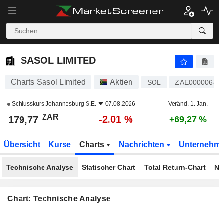
SASOL LIMITED
179,77
R
-2,01 %
SASOL LIMITED
Charts Sasol Limited
Aktien
SOL
ZAE0000068
Schlusskurs
Johannesburg S.E.
07.08.2026
Veränd. 1. Jan.
ZAR
-2,01 %
179,77
+69,27 %
Übersicht
Kurse
Charts
Nachrichten
Unterneh
Technische Analyse
Statischer Chart
Total Return-Chart
N
Chart: Technische Analyse