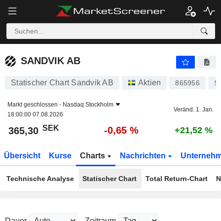
SANDVIK AB
365,30
kr
-0,65 %
SANDVIK AB
Statischer Chart Sandvik AB
Aktien
865956
S
Markt geschlossen -
Nasdaq Stockholm
Veränd. 1. Jan.
18:00:00 07.08.2026
SEK
-0,65 %
365,30
+21,52 %
Übersicht
Kurse
Charts
Nachrichten
Unterneh
Technische Analyse
Statischer Chart
Total Return-Chart
N
Dauer
Zeitraum