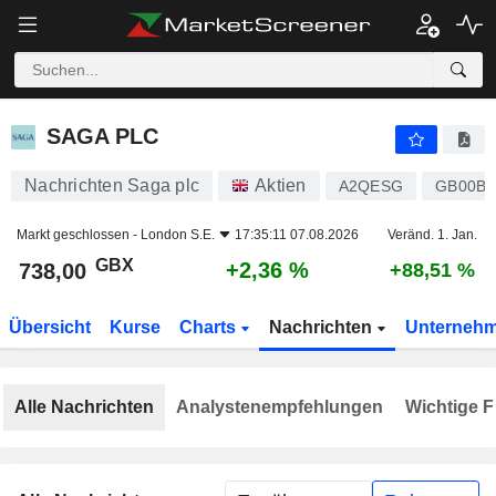
SAGA PLC
738,00
p
+2,36 %
SAGA PLC
Nachrichten Saga plc
Aktien
A2QESG
GB00B
Markt geschlossen -
London S.E.
17:35:11 07.08.2026
Veränd. 1. Jan.
GBX
+2,36 %
738,00
+88,51 %
Übersicht
Kurse
Charts
Nachrichten
Unterneh
Alle Nachrichten
Analystenempfehlungen
Wichtige F