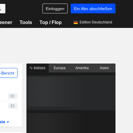
Einloggen
Ein Abo abschließen
eener
Tools
Top / Flop
Edition Deutschland
Indizes
Europa
Amerika
Asien
Bericht
CI
CI
ate