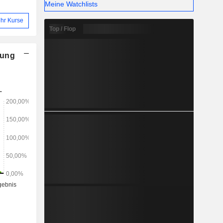
Meine Watchlists
hr Kurse
Top / Flop
nung