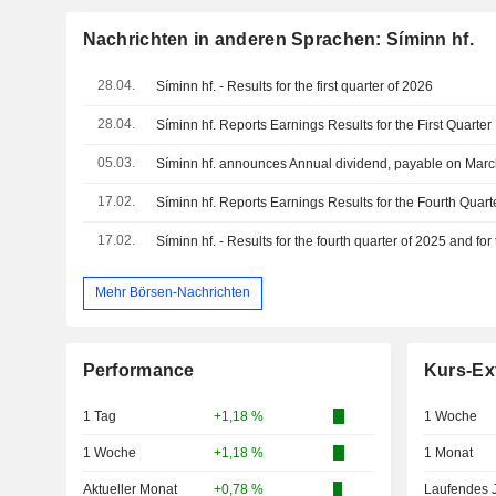
Nachrichten in anderen Sprachen: Síminn hf.
28.04.
Síminn hf. - Results for the first quarter of 2026
28.04.
Síminn hf. Reports Earnings Results for the First Quart
05.03.
Síminn hf. announces Annual dividend, payable on Marc
17.02.
17.02.
Síminn hf. - Results for the fourth quarter of 2025 and fo
Mehr Börsen-Nachrichten
Performance
Kurs-Ex
1 Tag
+1,18 %
1 Woche
1 Woche
+1,18 %
1 Monat
Aktueller Monat
+0,78 %
Laufendes 