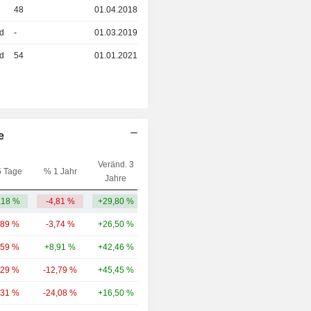
48
01.04.2018
ed
-
01.03.2019
ed
54
01.01.2021
e
Veränd. 3
5 Tage
% 1 Jahr
Kap.($)
Jahre
,18 %
-4,81 %
+29,80 %
243 Mio.
,89 %
-3,74 %
+26,50 %
232 Mrd.
,59 %
+8,91 %
+42,46 %
193 Mrd.
,29 %
-12,79 %
+45,45 %
152 Mrd.
,31 %
-24,08 %
+16,50 %
79,77 Mrd.