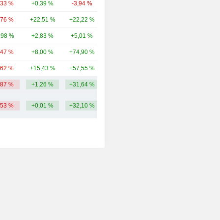
,33 %
+0,39 %
-3,94 %
78,06 Mrd.
,76 %
+22,51 %
+22,22 %
72,48 Mrd.
,98 %
+2,83 %
+5,01 %
57,9 Mrd.
,47 %
+8,00 %
+74,90 %
55,43 Mrd.
,62 %
+15,43 %
+57,55 %
48,79 Mrd.
,87 %
+1,26 %
+31,64 %
96,96 Mrd.
,53 %
+0,01 %
+32,10 %