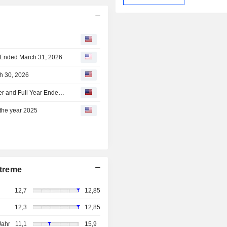
er Ended March 31, 2026
h 30, 2026
Síminn hf. Reports Earnings Results for the Fourth Quarter and Full Year Ended December 31, 2025
r the year 2025
treme
12,7
12,85
12,3
12,85
Jahr
11,1
15,9