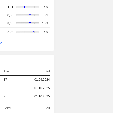
11,1
15,9
8,35
15,9
8,35
15,9
2,93
15,9
se
Alter
Seit
37
01.09.2024
-
01.10.2025
-
01.10.2025
Alter
Seit