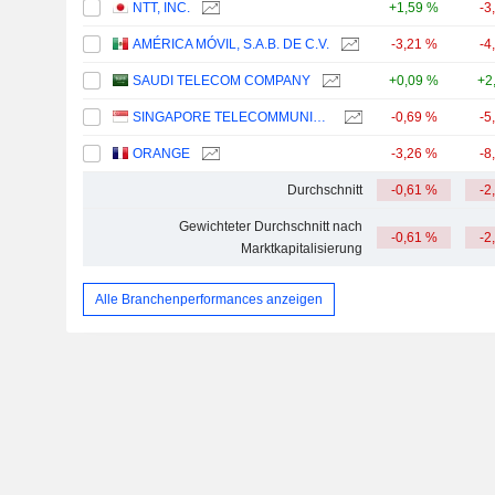
NTT, INC.
+1,59 %
-3
AMÉRICA MÓVIL, S.A.B. DE C.V.
-3,21 %
-4
SAUDI TELECOM COMPANY
+0,09 %
+2
SINGAPORE TELECOMMUNICATIONS LIMITED
-0,69 %
-5
ORANGE
-3,26 %
-8
Durchschnitt
-0,61 %
-2
Gewichteter Durchschnitt nach
-0,61 %
-2
Marktkapitalisierung
Alle Branchenperformances anzeigen