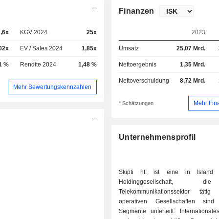
Finanzen
,6x
KGV 2024
25x
2023
02x
EV / Sales 2024
1,85x
Umsatz
25,07 Mrd.
1 %
Rendite 2024
1,48 %
Nettoergebnis
1,35 Mrd.
Nettoverschuldung
8,72 Mrd.
Mehr Bewertungskennzahlen
Mehr Fin
* Schätzungen
Unternehmensprofil
Skipti hf. ist eine in Island 
Holdinggesellschaft, 
Telekommunikationssektor tätig 
operativen Gesellschaften sin
Segmente unterteilt: Internationale