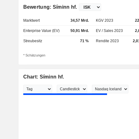
Bewertung: Síminn hf.
Marktwert
34,57 Mrd.
KGV 2023
22
Enterprise Value (EV)
50,91 Mrd.
EV / Sales 2023
2,
Streubesitz
71 %
Rendite 2023
2,0
* Schätzungen
Chart: Síminn hf.