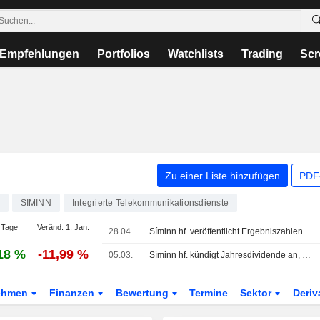
Empfehlungen
Portfolios
Watchlists
Trading
Scr
Zu einer Liste hinzufügen
PDF-
SIMINN
Integrierte Telekommunikationsdienste
 Tage
Veränd. 1. Jan.
28.04.
Síminn hf. veröffentlicht Ergebniszahlen für das erste Quartal zum 31. März 2026
18 %
-11,99 %
05.03.
Síminn hf. kündigt Jahresdividende an, zahlbar am 30. März 2026
ehmen
Finanzen
Bewertung
Termine
Sektor
Deriv