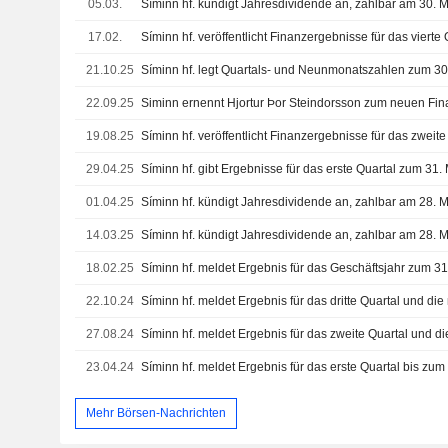
05.03.
Síminn hf. kündigt Jahresdividende an, zahlbar am 30. 
17.02.
21.10.25
Síminn hf. legt Quartals- und Neunmonatszahlen zum 3
22.09.25
Siminn ernennt Hjortur Þor Steindorsson zum neuen Fi
19.08.25
29.04.25
Síminn hf. gibt Ergebnisse für das erste Quartal zum 31
01.04.25
Síminn hf. kündigt Jahresdividende an, zahlbar am 28. 
14.03.25
Síminn hf. kündigt Jahresdividende an, zahlbar am 28. 
18.02.25
Síminn hf. meldet Ergebnis für das Geschäftsjahr zum 
22.10.24
27.08.24
23.04.24
Síminn hf. meldet Ergebnis für das erste Quartal bis zu
Mehr Börsen-Nachrichten