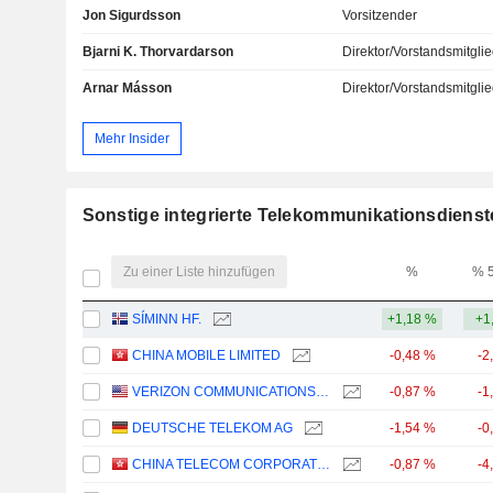
Jon Sigurdsson
Vorsitzender
Bjarni K. Thorvardarson
Direktor/Vorstandsmitgli
Arnar Másson
Direktor/Vorstandsmitgli
Mehr Insider
Sonstige integrierte Telekommunikationsdienst
Zu einer Liste hinzufügen
%
% 
SÍMINN HF.
+1,18 %
+1
CHINA MOBILE LIMITED
-0,48 %
-2
VERIZON COMMUNICATIONS, INC.
-0,87 %
-1
DEUTSCHE TELEKOM AG
-1,54 %
-0
CHINA TELECOM CORPORATION LIMITED
-0,87 %
-4