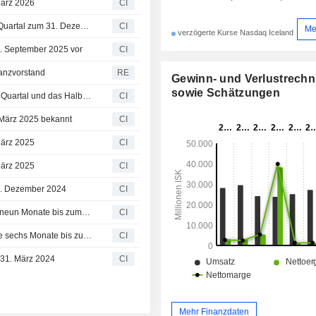
März 2026
CI
Síminn hf. veröffentlicht Finanzergebnisse für das vierte Quartal zum 31. Dezember 2025
CI
Me
verzögerte Kurse Nasdaq Iceland
0. September 2025 vor
CI
nanzvorstand
RE
Gewinn- und Verlustrech
sowie Schätzungen
Síminn hf. veröffentlicht Finanzergebnisse für das zweite Quartal und das Halbjahr zum 30. Juni 2025
CI
. März 2025 bekannt
CI
März 2025
CI
März 2025
CI
31. Dezember 2024
CI
Síminn hf. meldet Ergebnis für das dritte Quartal und die neun Monate bis zum 30. September 2024
CI
Síminn hf. meldet Ergebnis für das zweite Quartal und die sechs Monate bis zum 30. Juni 2024
CI
m 31. März 2024
CI
Mehr Finanzdaten