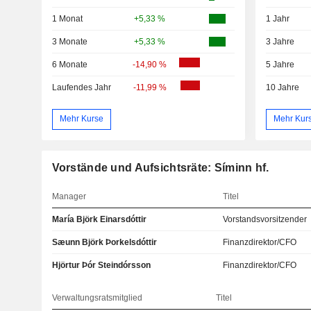
1 Monat
+5,33 %
1 Jahr
3 Monate
+5,33 %
3 Jahre
6 Monate
-14,90 %
5 Jahre
Laufendes Jahr
-11,99 %
10 Jahre
Mehr Kurse
Mehr Kur
Vorstände und Aufsichtsräte: Síminn hf.
Manager
Titel
María Björk Einarsdóttir
Vorstandsvorsitzender
Sæunn Björk Þorkelsdóttir
Finanzdirektor/CFO
Hjörtur Þór Steindórsson
Finanzdirektor/CFO
Verwaltungsratsmitglied
Titel