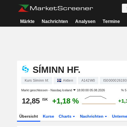
Märkte
Nachrichten
Analysen
Termine
SÍMINN HF.
Kurs Síminn hf.
Aktien
A142W0
IS0000026193
Markt geschlossen -
Nasdaq Iceland
18:00:00 05.08.2026
% 5
12,85
+1,18 %
ISK
+1,
Übersicht
Kurse
Charts
Nachrichten
Untern