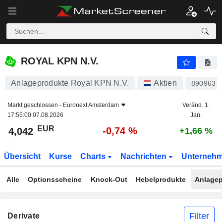
ROYAL KPN N.V.
4,042
€
-0,74 %
ROYAL KPN N.V.
Anlageprodukte Royal KPN N.V.
Aktien
890963
Markt geschlossen -
Euronext Amsterdam
Veränd. 1.
17:55:00 07.08.2026
Jan.
EUR
-0,74 %
4,042
+1,66 %
Übersicht
Kurse
Charts
Nachrichten
Unterneh
Alle
Optionsscheine
Knock-Out
Hebelprodukte
Anlagep
Filter
Derivate