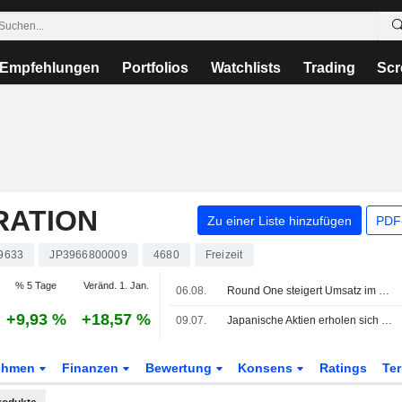
Empfehlungen
Portfolios
Watchlists
Trading
Scr
RATION
Zu einer Liste hinzufügen
PDF-
9633
JP3966800009
4680
Freizeit
% 5 Tage
Veränd. 1. Jan.
06.08.
Round One steigert Umsatz im Juli um 22%
+9,93 %
+18,57 %
09.07.
Japanische Aktien erholen sich und folgen den Wetten der Wall Street auf KI-Titel
ehmen
Finanzen
Bewertung
Konsens
Ratings
Te