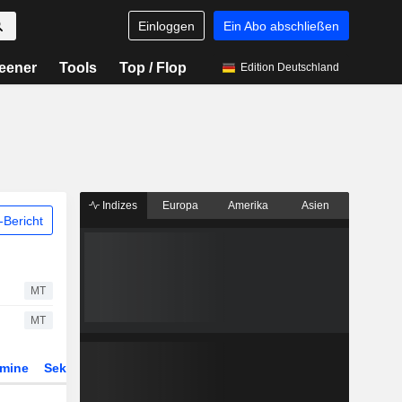
Einloggen
Ein Abo abschließen
eener
Tools
Top / Flop
Edition Deutschland
Indizes
Europa
Amerika
Asien
Bericht
MT
MT
rmine
Sektor
Derivate
ETFs