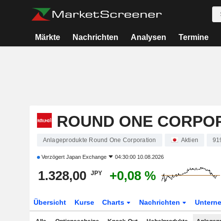
Märkte
Nachrichten
Analysen
Termine
ROUND ONE CORPO
Anlageprodukte Round One Corporation
Aktien
91
Verzögert
Japan Exchange
04:30:00 10.08.2026
1.328,00
+0,08 %
JPY
Übersicht
Kurse
Charts
Nachrichten
Untern