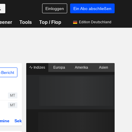
Einloggen
Ein Abo abschließen
eener
Tools
Top / Flop
Edition Deutschland
Indizes
Europa
Amerika
Asien
Bericht
MT
MT
rmine
Sektor
Derivate
ETFs