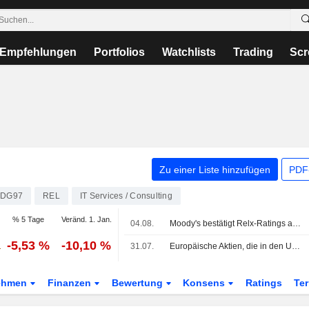
Empfehlungen
Portfolios
Watchlists
Trading
Scr
Zu einer Liste hinzufügen
PDF-
0DG97
REL
IT Services / Consulting
% 5 Tage
Veränd. 1. Jan.
04.08.
Moody's bestätigt Relx-Ratings angesichts starken, diversifizierten Geschäftsprofils; Ausblick stabil
-5,53 %
-10,10 %
31.07.
Europäische Aktien, die in den USA als American Depositary Receipts gehandelt werden, geben am Freitag nach
ehmen
Finanzen
Bewertung
Konsens
Ratings
Te