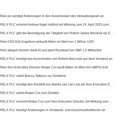
Relx plc kündigt Änderungen in den Ausschüssen des Verwaltungsrats an
RELX PLC ernennt Andrew Nigel Halford mit Wirkung zum 24. April 2025 zum Direktor
RELX PLC gibt die Beendigung der Tätigkeit von Robert James Macleod als Direktor mit Wirkung zum 24. April 2025 bekannt.
Relx-CEO Erik Engstrom verkauft Aktien im Wert von 1 Million USD
Relx steigert Gewinn dank AI und plant Rückkauf von GBP 1,5 Milliarden
RELX PLC kündigt das Ausscheiden von Robert MacLeod aus dem Vorstand an
Relx Non-Executive Director Alistair Cox kauft Aktien im Wert von GBP52.616
RELX PLC wählt Bianca Tetteroo zur Direktorin
RELX PLC kündigt den Rücktritt von Marike van Lier Lels als Non-Executive Director an
RELX PLC wählt Alistair Cox zum Direktor
RELX PLC ernennt Alistair Cox zum Non-Executive Director, mit Wirkung vom 20. April 2023
RELX PLC kündigt Änderungen in Vorstands- und Ausschussfunktionen an