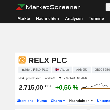
Märkte
Nachrichten
Analysen
Termine
RELX PLC
Insiders RELX PLC
Aktien
A0M95J
GB00B2B
Markt geschlossen -
London S.E.
17:35:14 05.08.2026
2.715,00
+0,56 %
GBX
Übersicht
Kurse
Charts
Nachrichten
Untern