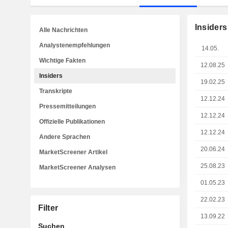
Insiders
Alle Nachrichten
Analystenempfehlungen
14.05.
Wichtige Fakten
12.08.25
Insiders
19.02.25
Transkripte
12.12.24
Pressemitteilungen
12.12.24
Offizielle Publikationen
12.12.24
Andere Sprachen
20.06.24
MarketScreener Artikel
25.08.23
MarketScreener Analysen
01.05.23
22.02.23
Filter
13.09.22
Suchen