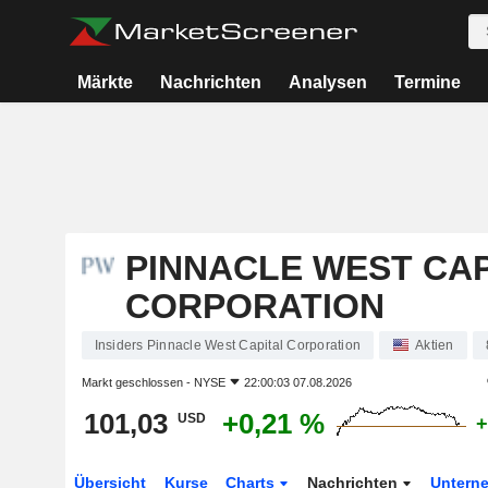
Märkte
Nachrichten
Analysen
Termine
PINNACLE WEST CAP
CORPORATION
Insiders Pinnacle West Capital Corporation
Aktien
Markt geschlossen -
NYSE
22:00:03 07.08.2026
101,03
+0,21 %
USD
+
Übersicht
Kurse
Charts
Nachrichten
Untern