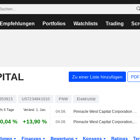
Empfehlungen
Portfolios
Watchlists
Trading
Scr
ITAL
Zu einer Liste hinzufügen
PDF-
853915
US7234841010
PNW
Elektrizität
% 5 Tage
Veränd. 1. Jan.
04.08.
Pinnacle West Capital Corporation bestätigt Prognose für den Konzerngewinn 2026
0,04 %
+13,90 %
04.08.
Pinnacle West Capital Corporation, Q2 2026 Earnings Call, Aug 04, 2026
ehmen
Finanzen
Bewertung
Konsens
Ratings
Te