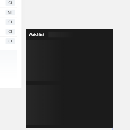
CI
MT
CI
CI
Watchlist
CI