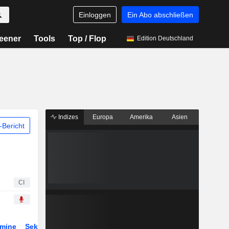
Einloggen
Ein Abo abschließen
eener
Tools
Top / Flop
Edition Deutschland
Indizes
Europa
Amerika
Asien
Bericht
CI
rmine
Sektor
Derivate
ETFs