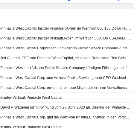
Pinnacle West Capital: Insider veräußert Aktien im Wert von 650.133 Dollar laut SEC-Meldung
Pinnacle West Capital: Insider verkauft Aktien im Wert von 600.036 US-Dollar, laut aktueller SEC-Meldung
Pinnacle West Capital Corporation und Arizona Public Service Company kündigen Änderungen im Management an
Jeff Guldner, CEO von Pinnacle West Capital, tritt in den Ruhestand; Ted Geisler übernimmt
Pinnacle West und Arizona Public Service Company kündigen Führungsnachfolge an
Pinnacle West Capital Corp. und Arizona Public Service geben CEO-Wechsel bekannt
Pinnacle West Capital Corp. ernennt drei neue Mitglieder in ihren Verwaltungsrat
Insider-Verkauf: Pinnacle West Capital
David P. Wagener ist mit Wirkung vom 27. April 2023 als Direktor der Pinnacle West Capital Corporation zurückgetreten
Pinnacle West Capital Corp. gibt die Wahl von Kristine L. Svinicki in den Vorstand des Unternehmens bekannt
Insider-Verkauf: Pinnacle West Capital