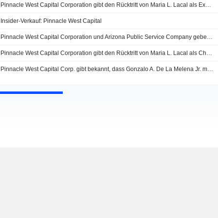
Pinnacle West Capital Corporation gibt den Rücktritt von Maria L. Lacal als Executive Vice President mit Wirkung zum 30. September 2022 bekannt
Insider-Verkauf: Pinnacle West Capital
Pinnacle West Capital Corporation und Arizona Public Service Company geben Veränderungen in der Geschäftsführung bekannt
Pinnacle West Capital Corporation gibt den Rücktritt von Maria L. Lacal als Chief Nuclear Officer bekannt Palo Verde Generating Station, Arizona Public Service Company
Pinnacle West Capital Corp. gibt bekannt, dass Gonzalo A. De La Melena Jr. mit Wirkung vom 25. Februar 2022 in den Verwaltungsrat gewählt worden ist