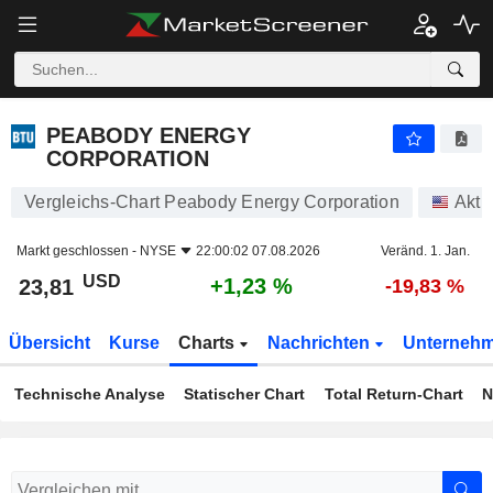
PEABODY ENERGY CORPORATION
23,81
$
+1,23 %
PEABODY ENERGY
CORPORATION
Vergleichs-Chart Peabody Energy Corporation
Akti
Markt geschlossen -
NYSE
22:00:02 07.08.2026
Veränd. 1. Jan.
USD
+1,23 %
23,81
-19,83 %
Übersicht
Kurse
Charts
Nachrichten
Unterneh
Technische Analyse
Statischer Chart
Total Return-Chart
N