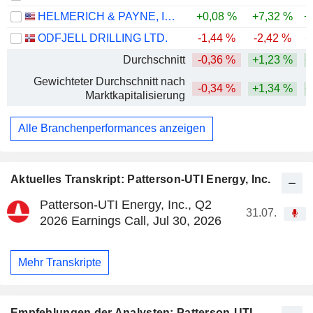
HELMERICH & PAYNE, INC.
+0,08 %
+7,32 %
+
ODFJELL DRILLING LTD.
-1,44 %
-2,42 %
+
Durchschnitt
-0,36 %
+1,23 %
+
Gewichteter Durchschnitt nach
-0,34 %
+1,34 %
+
Marktkapitalisierung
Alle Branchenperformances anzeigen
Aktuelles Transkript: Patterson-UTI Energy, Inc.
Patterson-UTI Energy, Inc., Q2
31.07.
2026 Earnings Call, Jul 30, 2026
Mehr Transkripte
Empfehlungen der Analysten: Patterson-UTI