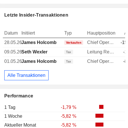
Letzte Insider-Transaktionen
Datum
Initiiert
Typ
Hauptposition
A
28.05.26
James Holcomb
Chief Operating Officer (COO)
-15
Verkaufen
09.05.26
Seth Wexler
Leitung Rechtsabteilung
-1
Tax
01.05.26
James Holcomb
Chief Operating Officer (COO)
-8
Tax
Alle Transaktionen
Performance
1 Tag
-1,79 %
1 Woche
-5,82 %
Aktueller Monat
-5,82 %