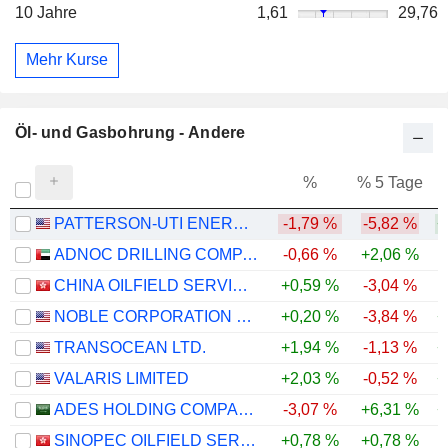
10 Jahre
1,61
29,76
Mehr Kurse
Öl- und Gasbohrung - Andere
%
% 5 Tage
%
PATTERSON-UTI ENERGY, INC.
-1,79 %
-5,82 %
+
ADNOC DRILLING COMPANY
-0,66 %
+2,06 %
CHINA OILFIELD SERVICES LIMITED
+0,59 %
-3,04 %
NOBLE CORPORATION PLC
+0,20 %
-3,84 %
+
TRANSOCEAN LTD.
+1,94 %
-1,13 %
+
VALARIS LIMITED
+2,03 %
-0,52 %
+
ADES HOLDING COMPANY
-3,07 %
+6,31 %
+
SINOPEC OILFIELD SERVICE CORPORATION
+0,78 %
+0,78 %
-