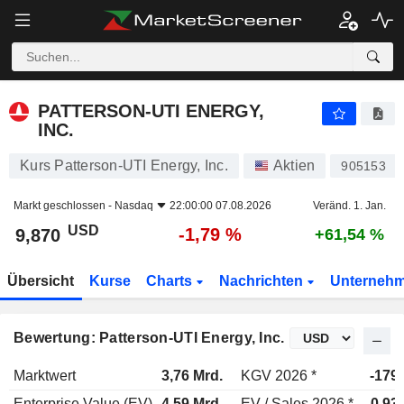
PATTERSON-UTI ENERGY, INC.
9,870
$
-1,79 %
PATTERSON-UTI ENERGY,
INC.
Kurs Patterson-UTI Energy, Inc.
Aktien
905153
Markt geschlossen -
Nasdaq
22:00:00 07.08.2026
Veränd. 1. Jan.
USD
-1,79 %
9,870
+61,54 %
Übersicht
Kurse
Charts
Nachrichten
Unterneh
Bewertung: Patterson-UTI Energy, Inc.
Marktwert
3,76 Mrd.
KGV 2026 *
-179
Enterprise Value (EV)
4,59 Mrd.
EV / Sales 2026 *
0,93