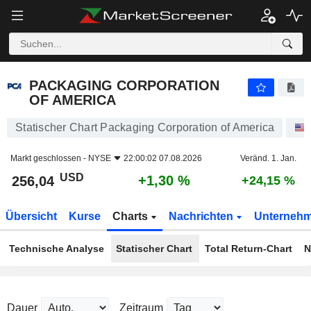
PACKAGING CORPORATION OF AMERICA
256,04
$
+1,30 %
PACKAGING CORPORATION
OF AMERICA
Statischer Chart Packaging Corporation of America
Markt geschlossen -
NYSE
22:00:02 07.08.2026
Veränd. 1. Jan.
USD
+1,30 %
256,04
+24,15 %
Übersicht
Kurse
Charts
Nachrichten
Unterneh
Technische Analyse
Statischer Chart
Total Return-Chart
N
Dauer
Zeitraum