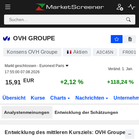
OVH GROUPE
15,91
€
+2,12 %
OVH GROUPE
Konsens OVH Groupe
Aktien
A3C45N
FR0014
Markt geschlossen -
Euronext Paris
Veränd. 1. Jan.
17:55:00 07.08.2026
EUR
+2,12 %
15,91
+118,24 %
Übersicht
Kurse
Charts
Nachrichten
Unterneh
Analystenmeinungen
Entwicklung der Schätzungen
Entwicklung des mittleren Kursziels: OVH Groupe