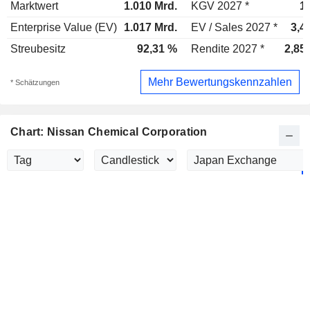
Marktwert
1.010 Mrd.
KGV 2027 *
1
Enterprise Value (EV)
1.017 Mrd.
EV / Sales 2027 *
3,4
Streubesitz
92,31 %
Rendite 2027 *
2,85
Mehr Bewertungskennzahlen
* Schätzungen
Chart: Nissan Chemical Corporation