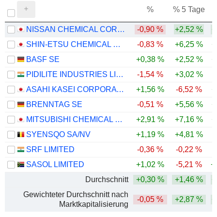
%
% 5 Tage
%
NISSAN CHEMICAL CORPORATION
-0,90 %
+2,52 %
+
SHIN-ETSU CHEMICAL CO., LTD.
-0,83 %
+6,25 %
+
BASF SE
+0,38 %
+2,52 %
+
PIDILITE INDUSTRIES LIMITED
-1,54 %
+3,02 %
ASAHI KASEI CORPORATION
+1,56 %
-6,52 %
+
BRENNTAG SE
-0,51 %
+5,56 %
+
MITSUBISHI CHEMICAL GROUP CORPORATION
+2,91 %
+7,16 %
+
SYENSQO SA/NV
+1,19 %
+4,81 %
SRF LIMITED
-0,36 %
-0,22 %
SASOL LIMITED
+1,02 %
-5,21 %
+
Durchschnitt
+0,30 %
+1,46 %
+
Gewichteter Durchschnitt nach
-0,05 %
+2,87 %
+
Marktkapitalisierung