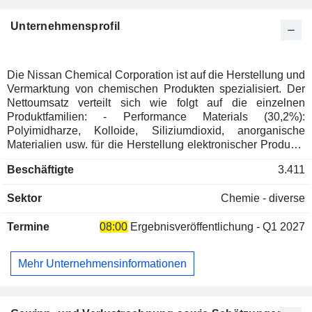
Unternehmensprofil
Die Nissan Chemical Corporation ist auf die Herstellung und
Vermarktung von chemischen Produkten spezialisiert. Der
Nettoumsatz verteilt sich wie folgt auf die einzelnen
Produktfamilien: - Performance Materials (30,2%):
Polyimidharze, Kolloide, Siliziumdioxid, anorganische
Materialien usw. für die Herstellung elektronischer Produkte
(Halbleiter, LCD-Displays usw.); - agrochemische Produkte
Beschäftigte
3.411
(25,1%): Insektizide (Marken Sanmite, Starmite, Mito-Kohne,
Leimay und Ikaruga), Herbizide (Roundup, Targa, Sirius und
Sektor
Chemie - diverse
Permit), Düngemittel usw. - Grund- und Feinchemikalien
(11,3%): Melamin, Schwefelsäure, Salpetersäure,
Termine
08:00
Ergebnisveröffentlichung - Q1 2027
Ammoniak usw.; - Pharmazeutische Produkte (2,9%):
hauptsächlich zur Behandlung von Angina pectoris,
Bluthochdruck, Cholesterin usw.; - Sonstige (25,8%). Die
Mehr Unternehmensinformationen
restlichen Umsätze (25,8%) stammen aus dem Handel mit
Chemikalien. Die Nettoumsätze teilen sich geographisch
wie folgt auf: Japan (47,7%), China (14,5%), Korea (10,3%),
Asien (13,8%), Europa und die Vereinigten Staaten (13,7%).