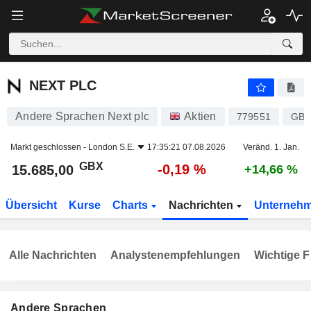
NEXT PLC
15.685,00
p
-0,19 %
NEXT PLC
Andere Sprachen Next plc
Aktien
779551
GB0
Markt geschlossen -
London S.E.
17:35:21 07.08.2026
Veränd. 1. Jan.
GBX
-0,19 %
15.685,00
+14,66 %
Übersicht
Kurse
Charts
Nachrichten
Unterneh
Alle Nachrichten
Analystenempfehlungen
Wichtige F
Andere Sprachen