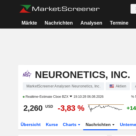
Märkte
Nachrichten
Analysen
Termine
NEURONETICS, INC.
MarketScreener Analysen Neuronetics, Inc.
Aktien
Realtime-Estimate
Cboe BZX
19:10:28 06.08.2026
% 
2,260
-3,83 %
USD
+14
Übersicht
Kurse
Charts
Nachrichten
Untern