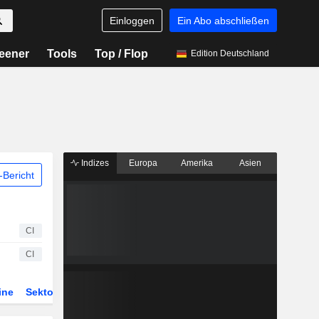
Einloggen
Ein Abo abschließen
eener
Tools
Top / Flop
Edition Deutschland
Indizes
Europa
Amerika
Asien
Bericht
CI
CI
ine
Sektor
Derivate
ETFs