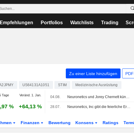
Empfehlungen
Portfolios
Watchlists
Trading
Scr
Zu einer Liste hinzufügen
PDF-
A2JPMY
US64131A1051
STIM
Medizinische Ausrüstung
5 Tage
Veränd. 1. Jan.
04.08.
Neuronetics und Jorey Chernett kündigen gemeinsame Vision an
,97 %
+64,13 %
28.07.
Neuronetics, Inc gibt die feierliche Eröffnung der Greenbrook Mental Wellness Centers bekannt
ehmen
Finanzen
Bewertung
Konsens
Ratings
Term