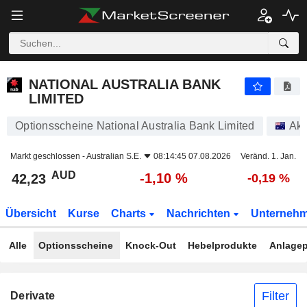
NATIONAL AUSTRALIA BANK LIMITED
42,23
$
-1,10 %
NATIONAL AUSTRALIA BANK
LIMITED
Optionsscheine National Australia Bank Limited
Akt
Markt geschlossen -
Australian S.E.
08:14:45 07.08.2026
Veränd. 1. Jan.
AUD
-1,10 %
42,23
-0,19 %
Übersicht
Kurse
Charts
Nachrichten
Unterneh
Alle
Optionsscheine
Knock-Out
Hebelprodukte
Anlagep
Filter
Derivate