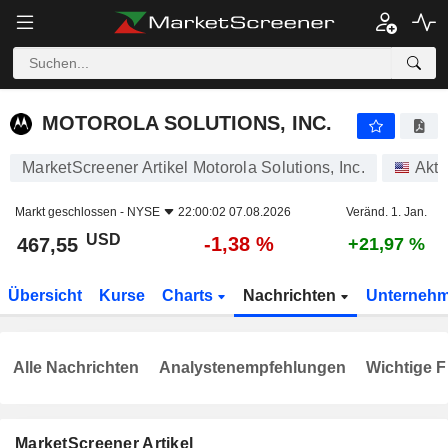
MOTOROLA SOLUTIONS, INC.
467,55
$
-1,38 %
MOTOROLA SOLUTIONS, INC.
MarketScreener Artikel Motorola Solutions, Inc.
Akti
Markt geschlossen -
NYSE
22:00:02 07.08.2026
Veränd. 1. Jan.
USD
-1,38 %
467,55
+21,97 %
Übersicht
Kurse
Charts
Nachrichten
Unterneh
Alle Nachrichten
Analystenempfehlungen
Wichtige F
MarketScreener Artikel