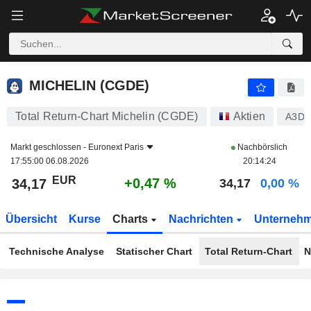
MICHELIN (CGDE)
34,17
€
+0,47 %
MICHELIN (CGDE)
Total Return-Chart Michelin (CGDE)
Aktien
A3DL
Markt geschlossen -
Euronext Paris
Nachbörslich
17:55:00 06.08.2026
20:14:24
EUR
+0,47 %
34,17
34,17
0,00 %
Übersicht
Kurse
Charts
Nachrichten
Unterneh
Technische Analyse
Statischer Chart
Total Return-Chart
N