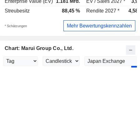
Enterprise Value (EV)
1.181 Mrd.
EV / Sales 2027 *
3,9
Streubesitz
88,45 %
Rendite 2027 *
4,58
Mehr Bewertungskennzahlen
* Schätzungen
Chart: Marui Group Co., Ltd.