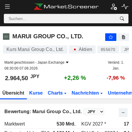
MARUI GROUP CO., LTD.
2.964,50
¥
+2,26 %
MARUI GROUP CO., LTD.
Kurs Marui Group Co., Ltd.
Aktien
855670
JP3
Markt geschlossen -
Japan Exchange
Veränd. 1.
08:30:00 07.08.2026
Jan.
JPY
+2,26 %
2.964,50
-7,96 %
Übersicht
Kurse
Charts
Nachrichten
Unterneh
Bewertung: Marui Group Co., Ltd.
Marktwert
530 Mrd.
KGV 2027 *
17,