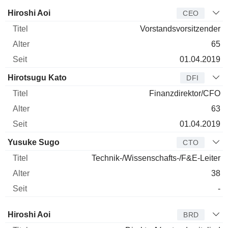
Manager
Titel
Alter
Seit
Hiroshi Aoi
CEO
Vorstandsvorsitzender
65
01.04.2019
Hirotsugu Kato
DFI
Finanzdirektor/CFO
63
01.04.2019
Yusuke Sugo
CTO
Technik-/Wissenschafts-/F&E-Leiter
38
-
Verwaltungsratsmitglied
Titel
Alter
Seit
Hiroshi Aoi
BRD