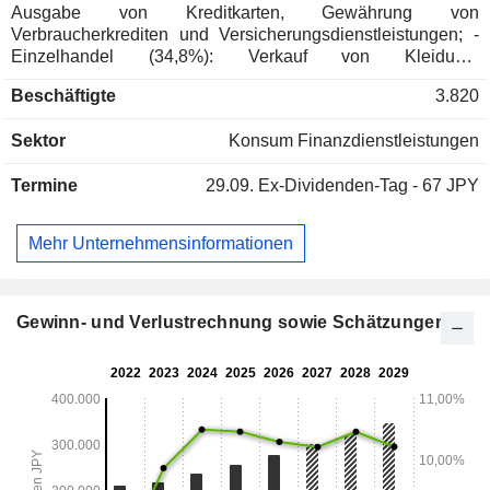
Ausgabe von Kreditkarten, Gewährung von
Verbraucherkrediten und Versicherungsdienstleistungen; -
Einzelhandel (34,8%): Verkauf von Kleidung,
Dekorationsartikeln, Haushaltswaren und Lebensmitteln.
Beschäftigte
3.820
Die Gruppe bietet auch Transport, Werbedienstleistungen,
Wartung, Verwaltung und Entwicklung von Geschäften usw.
Sektor
Konsum Finanzdienstleistungen
an.
Termine
29.09.
Ex-Dividenden-Tag - 67 JPY
Mehr Unternehmensinformationen
Gewinn- und Verlustrechnung sowie Schätzungen