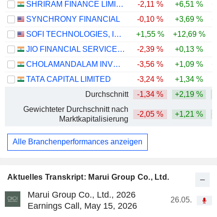
SHRIRAM FINANCE LIMITED
-2,11 %
+6,51 %
+
SYNCHRONY FINANCIAL
-0,10 %
+3,69 %
+
SOFI TECHNOLOGIES, INC.
+1,55 %
+12,69 %
-
JIO FINANCIAL SERVICES LIMITED
-2,39 %
+0,13 %
-
CHOLAMANDALAM INVESTMENT AND FINANCE COMPANY LIMITED
-3,56 %
+1,09 %
+
TATA CAPITAL LIMITED
-3,24 %
+1,34 %
Durchschnitt
-1,34 %
+2,19 %
Gewichteter Durchschnitt nach
-2,05 %
+1,21 %
+
Marktkapitalisierung
Alle Branchenperformances anzeigen
Aktuelles Transkript: Marui Group Co., Ltd.
Marui Group Co., Ltd., 2026
26.05.
Earnings Call, May 15, 2026