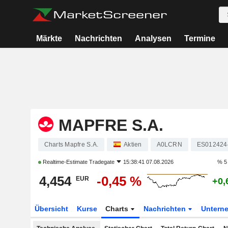
Märkte
Nachrichten
Analysen
Termine
MAPFRE S.A.
Charts Mapfre S.A.
Aktien
A0LCRN
ES012424
Realtime-Estimate
Tradegate
15:38:41 07.08.2026
% 5
4,454
-0,45 %
EUR
+0,
Übersicht
Kurse
Charts
Nachrichten
Untern