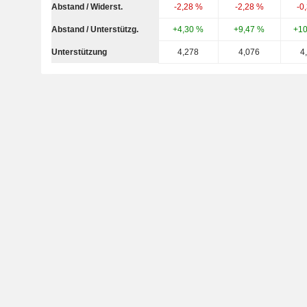
Abstand / Widerst.
-2,28 %
-2,28 %
-0
Abstand / Unterstützg.
+4,30 %
+9,47 %
+10
Unterstützung
4,278
4,076
4