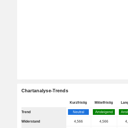
Chartanalyse-Trends
Kurzfristig
Mittelfristig
Lang
Trend
Neutral
Ansteigend
Anst
Widerstand
4,566
4,566
4