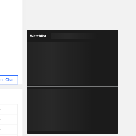
Watchlist
me Chart