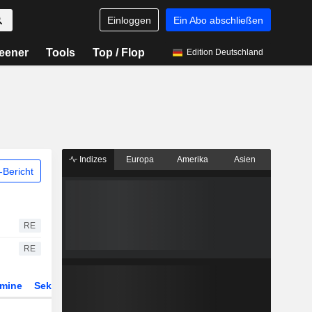
Einloggen
Ein Abo abschließen
eener
Tools
Top / Flop
Edition Deutschland
Indizes
Europa
Amerika
Asien
Bericht
RE
RE
rmine
Sektor
Derivate
ETFs