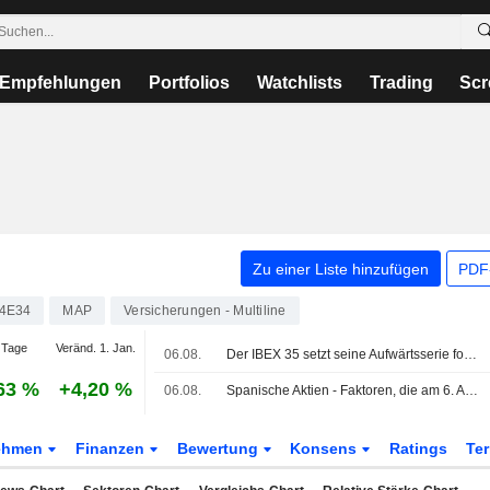
Empfehlungen
Portfolios
Watchlists
Trading
Scr
Zu einer Liste hinzufügen
PDF-
4E34
MAP
Versicherungen - Multiline
 Tage
Veränd. 1. Jan.
06.08.
Der IBEX 35 setzt seine Aufwärtsserie fort - getragen von Hoffnungen auf ein Abkommen zwischen den USA und Iran
63 %
+4,20 %
06.08.
Spanische Aktien - Faktoren, die am 6. Aug. im Blick stehen
ehmen
Finanzen
Bewertung
Konsens
Ratings
Te