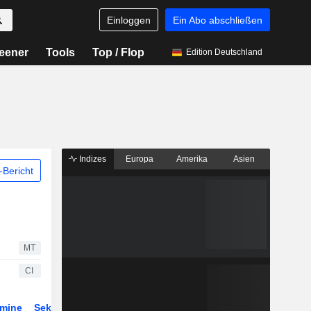
Einloggen
Ein Abo abschließen
eener
Tools
Top / Flop
Edition Deutschland
Indizes
Europa
Amerika
Asien
Bericht
MT
CI
rmine
Sektor
ETFs