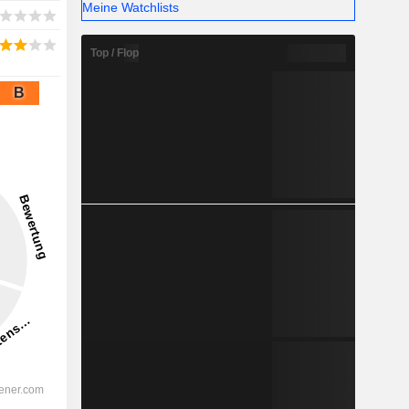
Meine Watchlists
Top / Flop
B