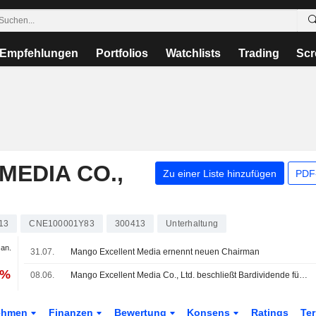
Empfehlungen
Portfolios
Watchlists
Trading
Scr
EDIA CO.,
Zu einer Liste hinzufügen
PDF-
13
CNE100001Y83
300413
Unterhaltung
Jan.
31.07.
Mango Excellent Media ernennt neuen Chairman
 %
08.06.
Mango Excellent Media Co., Ltd. beschließt Bardividende für 2025
ehmen
Finanzen
Bewertung
Konsens
Ratings
Te