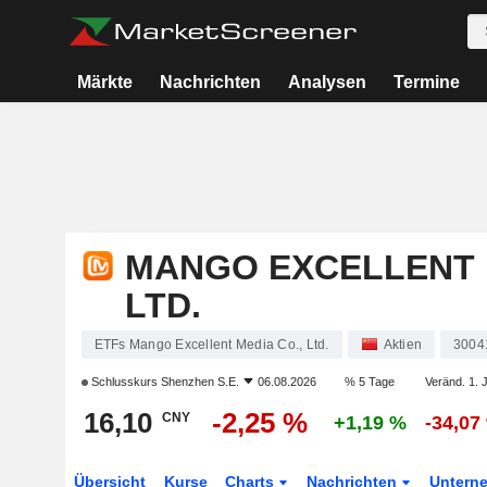
Märkte
Nachrichten
Analysen
Termine
MANGO EXCELLENT M
LTD.
ETFs Mango Excellent Media Co., Ltd.
Aktien
3004
Schlusskurs
Shenzhen S.E.
06.08.2026
% 5 Tage
Veränd. 1. 
16,10
-2,25 %
CNY
+1,19 %
-34,07
Übersicht
Kurse
Charts
Nachrichten
Untern