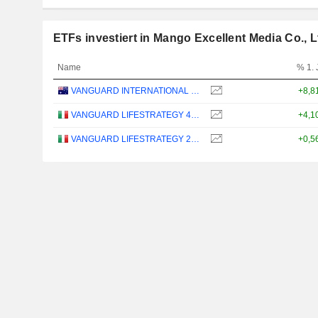
ETFs investiert in Mango Excellent Media Co., L
Name
% 1. 
VANGUARD INTERNATIONAL EQUITY INDEX FUNDS - VANGUARD FTSE ALL-WORLD EX-US ETF
+8,8
VANGUARD LIFESTRATEGY 40% EQUITY UCITS ETF - DISTRIBUTING - EUR
+4,1
VANGUARD LIFESTRATEGY 20% EQUITY UCITS ETF - DISTRIBUTING - EUR
+0,5