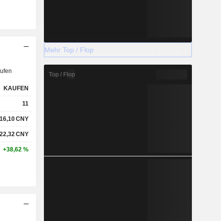
Mehr Top / Flop
ufen
Top / Flop
KAUFEN
11
16,10
CNY
22,32
CNY
+38,62 %