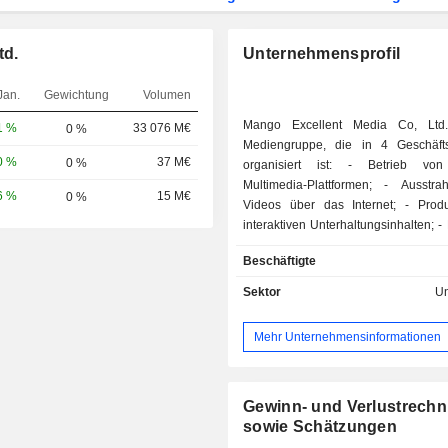
td.
Unternehmensprofil
Jan.
Gewichtung
Volumen
Mango Excellent Media Co, Ltd.
1 %
33 076 M€
0 %
Mediengruppe, die in 4 Geschäft
0 %
37 M€
0 %
organisiert ist: - Betrieb von digitalen
Multimedia-Plattformen; - Ausstrahlung von
6 %
15 M€
0 %
Videos über das Internet; - Produktion von
interaktiven Unterhaltungsinhalten; - Produktion
von Filmen und Fernsehprogrammen
Beschäftigte
Verkäufe werden in China getätigt.
Sektor
Un
Mehr Unternehmensinformationen
Gewinn- und Verlustrech
sowie Schätzungen