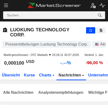
-.-
LUOKUNG TECHNOLOGY CORP.
0,000100
$
-
%
LUOKUNG TECHNOLOGY
CORP.
Pressemitteilungen Luokung Technology Corp.
Akti
Markt geschlossen -
OTC Markets
20:26:11 30.07.2026
Veränd. 1. Jan.
USD
-.--%
0,000100
-96,00 %
Übersicht
Kurse
Charts
Nachrichten
Unterneh
Alle Nachrichten
Analystenempfehlungen
Wichtige F