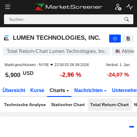
LUMEN TECHNOLOGIES, INC.
5,900
$
-2,96 %
LUMEN TECHNOLOGIES, INC.
Total Return-Chart Lumen Technologies, Inc.
Aktien
Markt geschlossen -
NYSE
22:00:02 06.08.2026
Veränd. 1. Jan.
USD
-2,96 %
5,900
-24,07 %
Übersicht
Kurse
Charts
Nachrichten
Unterneh
Technische Analyse
Statischer Chart
Total Return-Chart
N