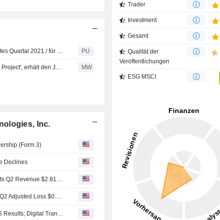
Trader
Investment
Gesamt
Lumen Technologies : veröffentlicht DDoS-Bericht für erstes Quartal 2021 / für Q1 2021
PU
Qualität der
Veröffentlichungen
CenturyLink : Jared Mauch, Gründer des 'Open Resolver Project', erhält den J.D. Falk Award der M3AAWG für die Identifizierung gefährdeter Systeme
MW
ESG MSCI
ologies, Inc.
nership (Form 3)
e Declines
Earnings Flash (LUMN) Lumen Technologies, Inc. Reports Q2 Revenue $2.81B, vs. FactSet Est of $2.74B
Earnings Flash (LUMN) Lumen Technologies, Inc. Posts Q2 Adjusted Loss $0.07 per Share, vs. FactSet Est of $-0.13
Lumen Technologies Reports Solid Second Quarter 2026 Results; Digital Transformation Accelerates