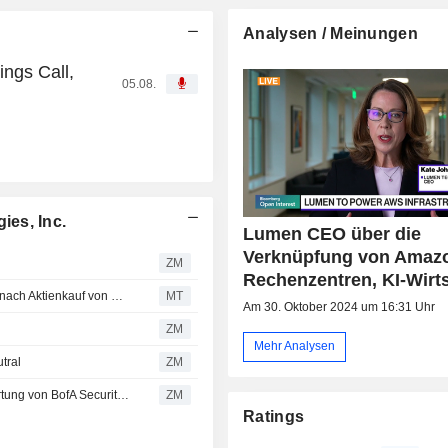
Analysen / Meinungen
ngs Call,
05.08.
es, Inc.
Lumen CEO über die
Verknüpfung von Amaz
ZM
Rechenzentren, KI-Wirt
Lumen Technologies: Aktie der Woche bei Smart Insider nach Aktienkauf von CEO Johnson
MT
Am 30. Oktober 2024 um 16:31 Uhr
ZM
Mehr Analysen
tral
ZM
LUMEN TECHNOLOGIES, INC. : erhält Verkaufen-Bewertung von BofA Securities
ZM
Ratings