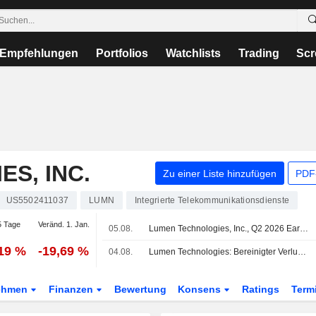
Empfehlungen
Portfolios
Watchlists
Trading
Scr
S, INC.
Zu einer Liste hinzufügen
PDF-
US5502411037
LUMN
Integrierte Telekommunikationsdienste
 Tage
Veränd. 1. Jan.
05.08.
Lumen Technologies, Inc., Q2 2026 Earnings Call, Aug 04, 2026
,19 %
-19,69 %
04.08.
Lumen Technologies: Bereinigter Verlust weitet sich im Q2 aus, Umsatz sinkt
ehmen
Finanzen
Bewertung
Konsens
Ratings
Term