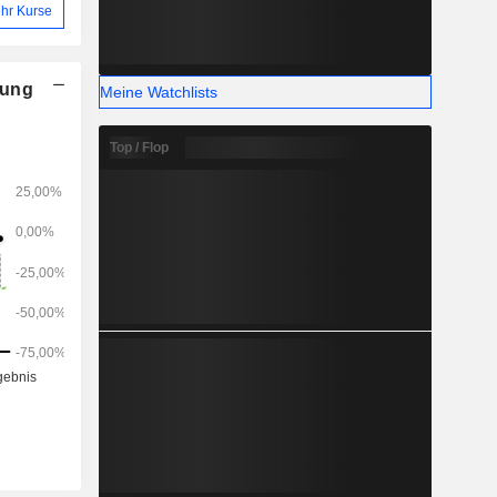
hr Kurse
nung
Meine Watchlists
Top / Flop