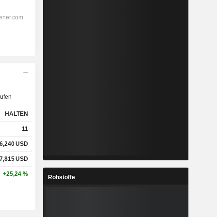
ufen
HALTEN
11
6,240
USD
7,815
USD
+25,24 %
Rohstoffe