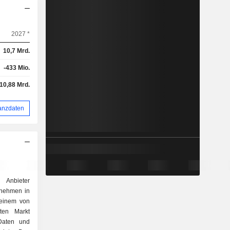
2027 *
10,7 Mrd.
-433 Mio.
10,88 Mrd.
anzdaten
n Anbieter
rnehmen in
 einem von
gten Markt
 Daten und