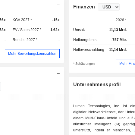
Finanzen
,56x
KGV 2027 *
-15x
2026 *
,58x
EV / Sales 2027 *
1,62x
Umsatz
11,13 Mrd.
-
Rendite 2027 *
-
Nettoergebnis
-757 Mio.
Nettoverschuldung
11,14 Mrd.
Mehr Bewertungskennzahlen
Mehr Fin
* Schätzungen
Unternehmensprofil
Lumen Technologies, Inc. ist ei
digitaler Netzwerkdienste, der Unte
einem Multi-Cloud-Umfeld und auf
künstlicher Intelligenz (KI) geprä
unterstützt, indem er Menschen,