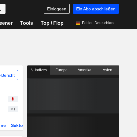
Einloggen
Ein Abo abschließen
eener
Tools
Top / Flop
Edition Deutschland
Indizes
Europa
Amerika
Asien
Bericht
MT
ine
Sektor
Derivate
ETFs