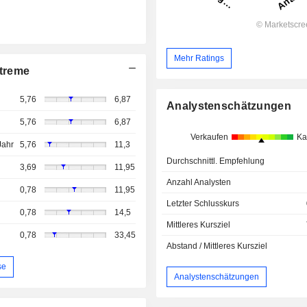
Mehr Ratings
treme
5,76
6,87
Analystenschätzungen
5,76
6,87
Verkaufen
Ka
Jahr
5,76
11,3
Durchschnittl. Empfehlung
3,69
11,95
Anzahl Analysten
0,78
11,95
Letzter Schlusskurs
0,78
14,5
Mittleres Kursziel
0,78
33,45
Abstand / Mittleres Kursziel
se
Analystenschätzungen