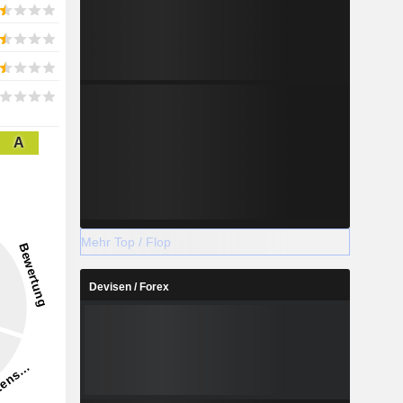
A
Mehr Top / Flop
Devisen / Forex