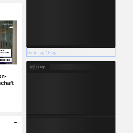
Mehr Top / Flop
Top / Flop
on-
schaft