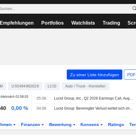
Empfehlungen
Portfolios
Watchlists
Trading
Scr
Zu einer Liste hinzufügen
PDF-
LM
US5494982029
LCID
Auto / Truck - Hersteller
hbörslich
01:58:03
05.08.
Lucid Group, Inc., Q2 2026 Earnings Call, Aug 04, 2026
040
0,00 %
04.08.
Lucid Group: Bereinigter Verlust weitet sich im Q2 aus, Umsatz steigt
ehmen
Finanzen
Bewertung
Konsens
Ratings
Te