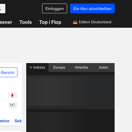
Einloggen
Ein Abo abschließen
eener
Tools
Top / Flop
Edition Deutschland
Indizes
Europa
Amerika
Asien
Bericht
MT
rmine
Sektor
Derivate
ETFs