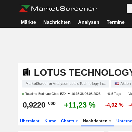
Märkte
Nachrichten
Analysen
Termine
LOTUS TECHNOLOGY
MarketScreener Analysen Lotus Technology Inc.
Aktien
Realtime-Estimate
Cboe BZX
16:15:36 06.08.2026
% 5 Tage
Ve
0,9220
+11,23 %
USD
-4,02 %
-
Übersicht
Kurse
Charts
Nachrichten
Untern