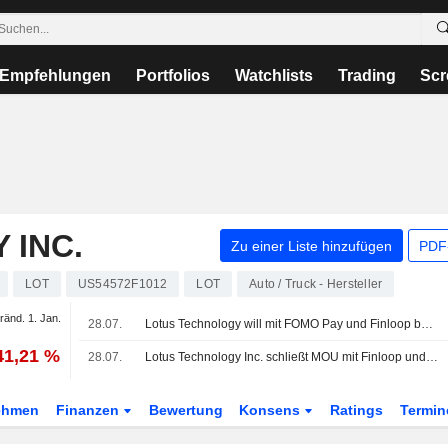
Empfehlungen
Portfolios
Watchlists
Trading
Scr
 INC.
Zu einer Liste hinzufügen
PDF-
LOT
US54572F1012
LOT
Auto / Truck - Hersteller
ränd. 1. Jan.
28.07.
Lotus Technology will mit FOMO Pay und Finloop bei der Tokenisierung von Fahrzeugen zusammenarbeiten
41,21 %
28.07.
Lotus Technology Inc. schließt MOU mit Finloop und FOMO Pay zur Prüfung der Fahrzeug-Tokenisierung
ehmen
Finanzen
Bewertung
Konsens
Ratings
Termin