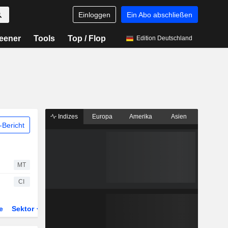
Einloggen
Ein Abo abschließen
eener
Tools
Top / Flop
Edition Deutschland
Indizes
Europa
Amerika
Asien
Bericht
MT
CI
e
Sektor