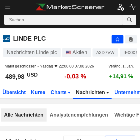
LINDE PLC
489,98
$
-0,03 %
LINDE PLC
Nachrichten Linde plc
Aktien
A3D7VW
IE000S
Markt geschlossen -
Nasdaq
22:00:00 07.08.2026
Veränd. 1. Jan.
USD
-0,03 %
489,98
+14,91 %
Übersicht
Kurse
Charts
Nachrichten
Unterneh
Alle Nachrichten
Analystenempfehlungen
Wichtige F