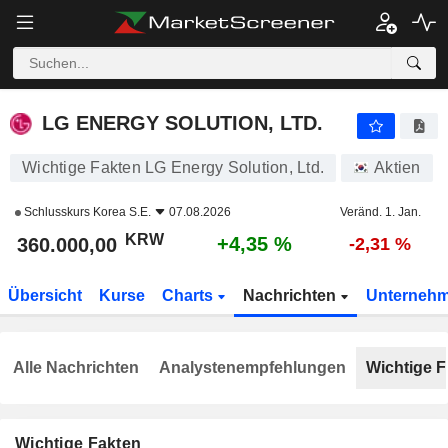
LG ENERGY SOLUTION, LTD.
360.000,00
₩
+4,35 %
LG ENERGY SOLUTION, LTD.
Wichtige Fakten LG Energy Solution, Ltd.
Aktien
Schlusskurs
Korea S.E.
07.08.2026
Veränd. 1. Jan.
KRW
+4,35 %
360.000,00
-2,31 %
Übersicht
Kurse
Charts
Nachrichten
Unterneh
Alle Nachrichten
Analystenempfehlungen
Wichtige F
Wichtige Fakten