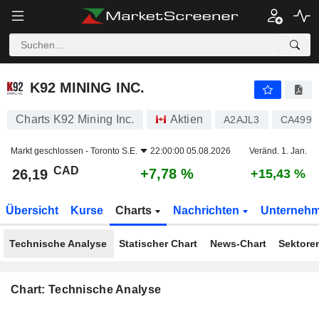
K92 MINING INC.
26,19
$
+7,78 %
K92 MINING INC.
Charts K92 Mining Inc.
Aktien
A2AJL3
CA4991
Markt geschlossen -
Toronto S.E.
22:00:00 05.08.2026
Veränd. 1. Jan.
CAD
+7,78 %
26,19
+15,43 %
Übersicht
Kurse
Charts
Nachrichten
Unterneh
Technische Analyse
Statischer Chart
News-Chart
Sektore
Chart: Technische Analyse