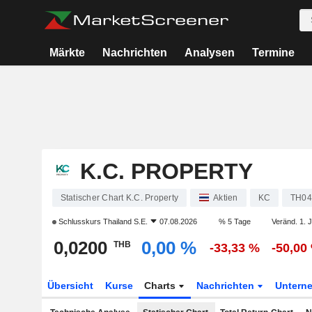
Märkte
Nachrichten
Analysen
Termine
K.C. PROPERTY
Statischer Chart K.C. Property
Aktien
KC
TH04
Schlusskurs
Thailand S.E.
07.08.2026
% 5 Tage
Veränd. 1. 
0,0200
0,00 %
THB
-33,33 %
-50,00
Übersicht
Kurse
Charts
Nachrichten
Untern