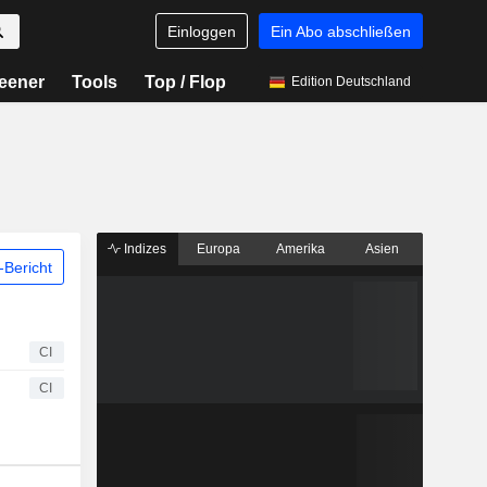
Einloggen
Ein Abo abschließen
eener
Tools
Top / Flop
Edition Deutschland
Indizes
Europa
Amerika
Asien
Bericht
CI
CI