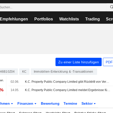
Empfehlungen
Portfolios
Watchlists
Trading
Scr
Zu einer Liste hinzufügen
PDF-
46B10Z04
KC
Immobilien-Entwicklung & -Transaktionen
Jan.
02.06.
K.C. Property Public Company Limited gibt Rücktritt von Verwaltungsratsmitgliedern mit Wirkung zum 1. Juni 2026 bekannt
 %
14.05.
K.C. Property Public Company Limited meldet Ergebnisse für das erste Quartal zum 31. März 2026
ehmen
Finanzen
Bewertung
Termine
Sektor