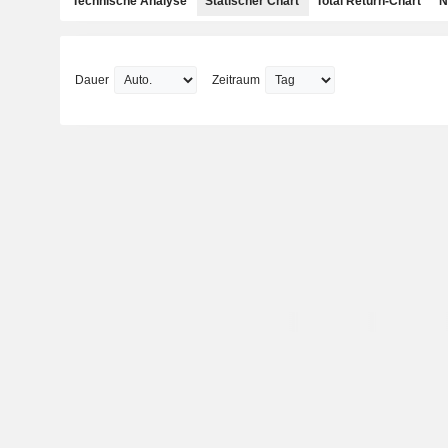
Technische Analyse
Statischer Chart
Total Return-Chart
N
Dauer
Zeitraum