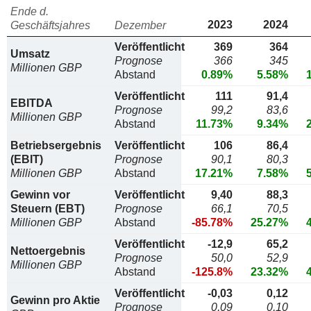
Ende d.
2023
2024
Geschäftsjahres
Dezember
Veröffentlicht
369
364
Umsatz
Prognose
366
345
Millionen GBP
Abstand
0.89%
5.58%
Veröffentlicht
111
91,4
EBITDA
Prognose
99,2
83,6
Millionen GBP
Abstand
11.73%
9.34%
Betriebsergebnis
Veröffentlicht
106
86,4
(EBIT)
Prognose
90,1
80,3
Millionen GBP
Abstand
17.21%
7.58%
Gewinn vor
Veröffentlicht
9,40
88,3
Steuern (EBT)
Prognose
66,1
70,5
Millionen GBP
Abstand
-85.78%
25.27%
Veröffentlicht
-12,9
65,2
Nettoergebnis
Prognose
50,0
52,9
Millionen GBP
Abstand
-125.8%
23.32%
Veröffentlicht
-0,03
0,12
Gewinn pro Aktie
Prognose
0,09
0,10