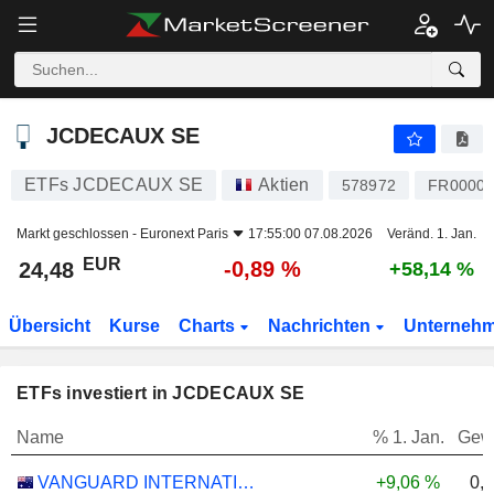
JCDECAUX SE
24,48
€
-0,89 %
JCDECAUX SE
ETFs JCDECAUX SE
Aktien
578972
FR00000
Markt geschlossen -
Euronext Paris
17:55:00 07.08.2026
Veränd. 1. Jan.
EUR
-0,89 %
24,48
+58,14 %
Übersicht
Kurse
Charts
Nachrichten
Unterneh
ETFs investiert in JCDECAUX SE
Name
% 1. Jan.
Gew
0,
VANGUARD INTERNATIONAL EQUITY INDEX FUNDS - VANGUARD FTSE ALL-WORLD EX-US ETF
+9,06 %