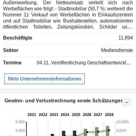
Außenwerbung. Der Nettoumsatz verteilt sich nach
Werbeflächen wie folgt: - Stadtmobiliar (50,7 %; weltweit die
Nummer 1): Verkauf von Werbeflächen in Einkaufszentren
und auf Stadtmobiliar wie Bushaltestellen, automatisierten
öffentlichen Toiletten, Zeitungskiosken, Schilder usw.;
636.625 vermarktete Werbeflächen (Stand Ende 2025),
Beschäftigte
11.894
Verkauf, Vermietung und Wartung von Stadtmobiliar. Die
Gruppe ist zudem weltweit die Nummer 1 im Bereich
Sektor
Mediendienste
Selbstbedienungs-Fahrradverleih; - Verkehrsmittel und
Terminals (35,8 %; weltweit Nr. 1): Verkauf von
Termine
04.11.
Veröffentlichung Geschäftsentwicklung - Q3 2026
Werbeflächen an 154 Flughäfen sowie auf und in Bussen,
U-Bahnen, Zügen, Straßenbahnen, Bahnhöfen und
Verkehrsknotenpunkten. Ende 2025 vermarktete die Gruppe
Mehr Unternehmensinformationen
374.718 Werbeflächen; - traditionelle und beleuchtete
Plakatwände (13,5 %; Nr. 1 in Europa): 94.562 vermarktete
Werbeflächen. Der Nettoumsatz verteilt sich geografisch wie
folgt: Frankreich (16,7 %), Vereinigtes Königreich (10,6 %),
Gewinn- und Verlustrechnung sowie Schätzungen
Europa (30,1 %), Asien-Pazifik (20,5 %), Nordamerika (8 %)
und Sonstige (14,1 %).