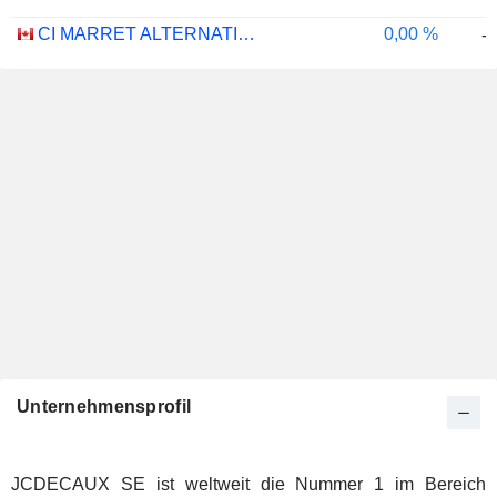
CI MARRET ALTERNATIVE ABSOLUTE RETURN BOND ETF - CAD
0,00 %
-
Unternehmensprofil
JCDECAUX SE ist weltweit die Nummer 1 im Bereich