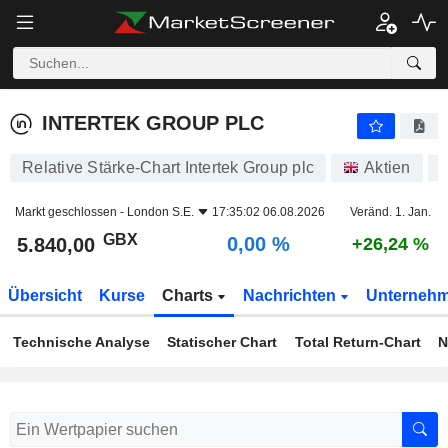
INTERTEK GROUP PLC
5.840,00
p
0,00 %
INTERTEK GROUP PLC
Relative Stärke-Chart Intertek Group plc
Aktien
6
Markt geschlossen -
London S.E.
17:35:02 06.08.2026
Veränd. 1. Jan.
GBX
0,00 %
5.840,00
+26,24 %
Übersicht
Kurse
Charts
Nachrichten
Unterneh
Technische Analyse
Statischer Chart
Total Return-Chart
N