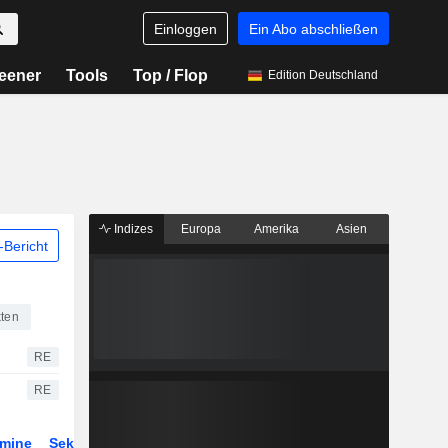
Einloggen
Ein Abo abschließen
eener
Tools
Top / Flop
Edition Deutschland
Indizes
Europa
Amerika
Asien
Bericht
kten
RE
RE
rmine
Sektor
Derivate
ETFs