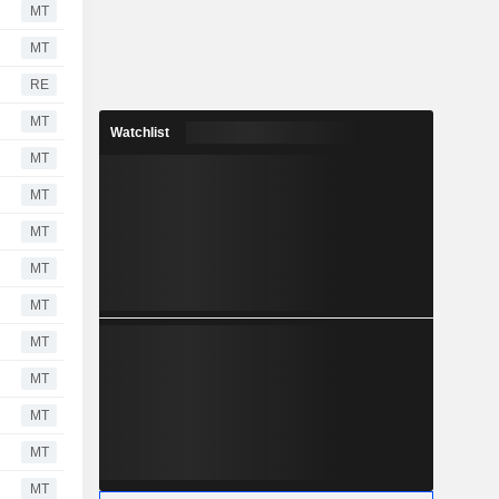
MT
MT
RE
MT
Watchlist
MT
MT
MT
MT
MT
MT
MT
MT
MT
MT