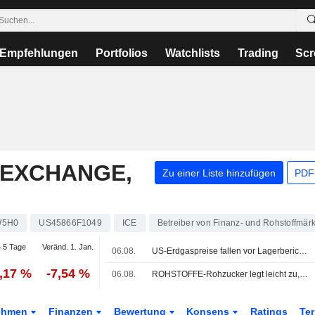
Empfehlungen
Portfolios
Watchlists
Trading
Scr
 EXCHANGE,
Zu einer Liste hinzufügen
PDF-
W5H0
US45866F1049
ICE
Betreiber von Finanz- und Rohstoffmär
 5 Tage
Veränd. 1. Jan.
06.08.
US-Erdgaspreise fallen vor Lagerbericht auf 14-Wochen-Tief
4,17 %
-7,54 %
06.08.
ROHSTOFFE-Rohzucker legt leicht zu, Kakao bricht deutlich ein
ehmen
Finanzen
Bewertung
Konsens
Ratings
Te