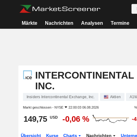
Märkte
Nachrichten
Analysen
Termine
INTERCONTINENTAL
INC.
Insiders Intercontinental Exchange, Inc.
Aktien
A1
Markt geschlossen -
NYSE
22:00:03 06.08.2026
%
149,75
-0,06 %
USD
-
Übersicht
Kurse
Charts
Nachrichten
Untern