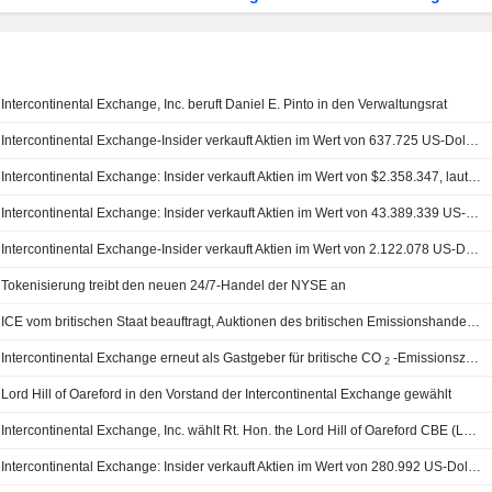
Intercontinental Exchange, Inc. beruft Daniel E. Pinto in den Verwaltungsrat
Intercontinental Exchange-Insider verkauft Aktien im Wert von 637.725 US-Dollar, laut aktueller SEC-Meldung
Intercontinental Exchange: Insider verkauft Aktien im Wert von $2.358.347, laut aktueller SEC-Meldung
Intercontinental Exchange: Insider verkauft Aktien im Wert von 43.389.339 US-Dollar laut aktueller SEC-Meldung
Intercontinental Exchange-Insider verkauft Aktien im Wert von 2.122.078 US-Dollar laut aktueller SEC-Meldung
Tokenisierung treibt den neuen 24/7-Handel der NYSE an
ICE vom britischen Staat beauftragt, Auktionen des britischen Emissionshandelssystems bis 2028 auszurichten
Intercontinental Exchange erneut als Gastgeber für britische CO
-Emissionszertifikate-Auktionen bestätigt
2
Lord Hill of Oareford in den Vorstand der Intercontinental Exchange gewählt
Intercontinental Exchange, Inc. wählt Rt. Hon. the Lord Hill of Oareford CBE (Lord Hill) zum neuen Direktor, Amtsantritt am 18. September 2025
Intercontinental Exchange: Insider verkauft Aktien im Wert von 280.992 US-Dollar, laut aktueller SEC-Meldung