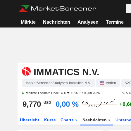
Märkte
Nachrichten
Analysen
Termine
IMMATICS N.V.
MarketScreener Analysen Immatics N.V.
Aktien
A2
Realtime-Estimate
Cboe BZX
15:37:37 06.08.2026
% 5 T
9,770
0,00 %
USD
+8,6
Übersicht
Kurse
Charts
Nachrichten
Untern