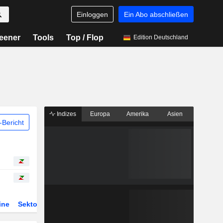
Einloggen
Ein Abo abschließen
eener
Tools
Top / Flop
Edition Deutschland
Indizes
Europa
Amerika
Asien
Bericht
ine
Sektor
Derivate