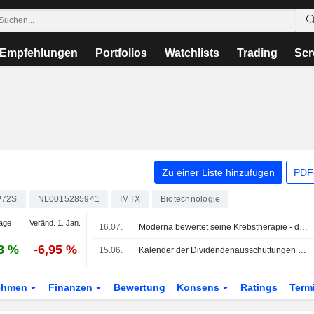
Empfehlungen
Portfolios
Watchlists
Trading
Scr
Zu einer Liste hinzufügen
PDF-
P72S
NL0015285941
IMTX
Biotechnologie
age
Veränd. 1. Jan.
16.07.
Moderna bewertet seine Krebstherapie - die Aktie gibt dennoch nach
8 %
-6,95 %
15.06.
Kalender der Dividendenausschüttungen und Hauptversammlungen vom 15. bis 19. Juni 2026
ehmen
Finanzen
Bewertung
Konsens
Ratings
Term