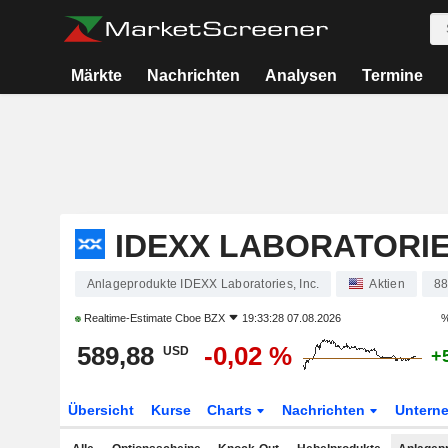
Märkte
Nachrichten
Analysen
Termine
IDEXX LABORATORIES
Anlageprodukte IDEXX Laboratories, Inc.
Aktien
8
Realtime-Estimate
Cboe BZX
19:33:28 07.08.2026
%
589,88
-0,02 %
USD
+
Übersicht
Kurse
Charts
Nachrichten
Untern