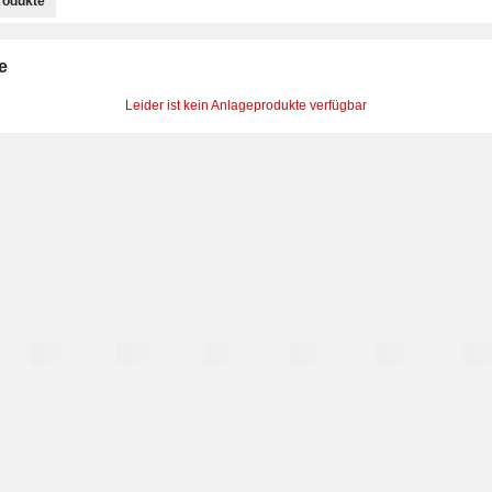
rodukte
e
Leider ist kein Anlageprodukte verfügbar