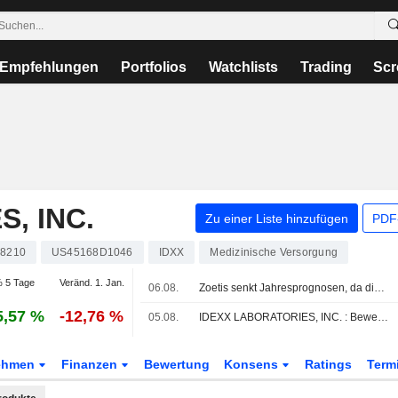
Empfehlungen
Portfolios
Watchlists
Trading
Scr
, INC.
Zu einer Liste hinzufügen
PDF-
88210
US45168D1046
IDXX
Medizinische Versorgung
 5 Tage
Veränd. 1. Jan.
06.08.
Zoetis senkt Jahresprognosen, da die Nachfrage nach Haustiermedizin nachlässt
5,57 %
-12,76 %
05.08.
IDEXX LABORATORIES, INC. : Bewertung von Citigroup zum Kaufen erhalten
ehmen
Finanzen
Bewertung
Konsens
Ratings
Term