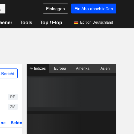
Einloggen
Ein Abo abschließen
eener
Tools
Top / Flop
Edition Deutschland
Indizes
Europa
Amerika
Asien
Bericht
RE
ZM
ine
Sektor
Derivate
ETFs