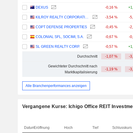
DEXUS
-0,16 %
+1
KILROY REALTY CORPORATION
-3,54 %
-5
COPT DEFENSE PROPERTIES
-0,45 %
-2
COLONIAL SFL, SOCIMI, S.A.
-0,67 %
-0
SL GREEN REALTY CORP.
-0,57 %
+1
Durchschnitt
-1,07 %
-3
Gewichteter Durchschnitt nach
-1,19 %
-3
Marktkapitalisierung
Alle Branchenperformances anzeigen
Vergangene Kurse: Ichigo Office REIT Investme
Datum
Eröffnung
Hoch
Tief
Schlusskurs