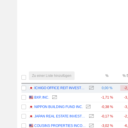
Zu einer Liste hinzufügen
%
% 
ICHIGO OFFICE REIT INVESTMENT CORPORATION
0,00 %
-2
BXP, INC.
-1,71 %
-3
NIPPON BUILDING FUND INC.
-0,38 %
-3
JAPAN REAL ESTATE INVESTMENT CORPORATION
-0,17 %
-2
COUSINS PROPERTIES INCORPORATED
-3,02 %
-6