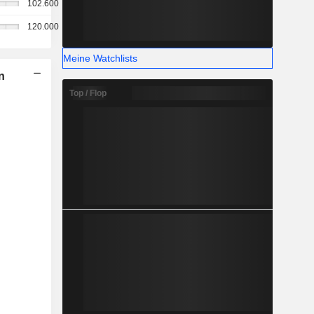
102.600
120.000
Meine Watchlists
n
Top / Flop