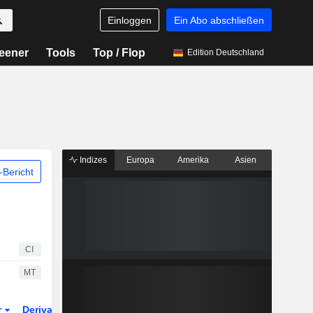
Einloggen
Ein Abo abschließen
eener
Tools
Top / Flop
Edition Deutschland
Indizes
Europa
Amerika
Asien
Bericht
CI
MT
r
Derivate
ETFs