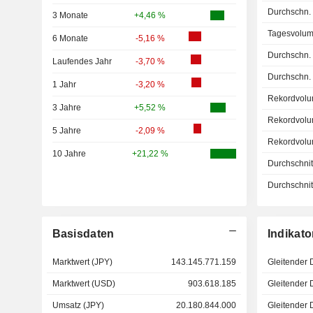
Durchschn.
3 Monate
+4,46 %
Tagesvolum
6 Monate
-5,16 %
Durchschn.
Laufendes Jahr
-3,70 %
Durchschn.
1 Jahr
-3,20 %
Rekordvolu
3 Jahre
+5,52 %
Rekordvolu
5 Jahre
-2,09 %
Rekordvolu
10 Jahre
+21,22 %
Durchschnitt
Durchschnitt
Basisdaten
Indikato
Marktwert (JPY)
143.145.771.159
Gleitender 
Marktwert (USD)
903.618.185
Gleitender 
Umsatz (JPY)
20.180.844.000
Gleitender 