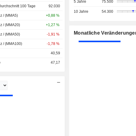
5 Jahre
75.500
Durchschnitt 100 Tage
92.030
10 Jahre
54.300
nz / (MMA5)
+0,88 %
nz / (MMA20)
+1,27 %
Monatliche Veränderunge
nz / (MMA50)
-1,91 %
nz / (MMA100)
-1,78 %
40,59
e
47,17