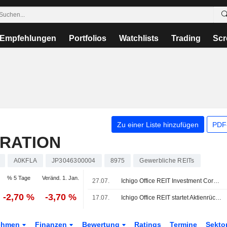
Empfehlungen
Portfolios
Watchlists
Trading
Scr
Zu einer Liste hinzufügen
PDF-
RATION
A0KFLA
JP3046300004
8975
Gewerbliche REITs
% 5 Tage
Veränd. 1. Jan.
27.07.
Ichigo Office REIT Investment Corporation genehmigt Ernennung von Koto Hashimoto zur Aufsichtsrätin
-2,70 %
-3,70 %
17.07.
Ichigo Office REIT startet Aktienrückkauf über 1,5 Mrd. Yen
ehmen
Finanzen
Bewertung
Ratings
Termine
Sekto