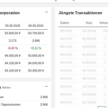
Corporation
Jüngste Transaktionen
Datum
Kurs
Volum
05.08.2026
06.08.2026
08:30:00
93.700,00
780
93.600,00 ¥
93.700,00 ¥
08:24:58
93.500,00
1
3.173
2.896
08:24:58
93.500,00
1
-0,43 %
+0,11 %
08:24:58
93.600,00
1
94.000,00 ¥
93.600,00 ¥
08:24:56
93.600,00
1
94.100,00 ¥
94.000,00 ¥
93.100,00 ¥
93.300,00 ¥
08:24:55
93.700,00
1
08:24:54
93.700,00
1
08:24:54
93.700,00
2
n
Märkte
08:24:53
93.700,00
1
men
2.968
08:24:43
93.700,00
1
s Tagesvolumen
2.968