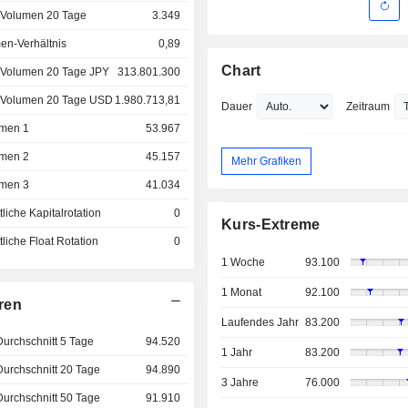
 Volumen 20 Tage
3.349
en-Verhältnis
0,89
Chart
 Volumen 20 Tage JPY
313.801.300
 Volumen 20 Tage USD
1.980.713,81
Dauer
Zeitraum
men 1
53.967
men 2
45.157
Mehr Grafiken
men 3
41.034
liche Kapitalrotation
0
Kurs-Extreme
liche Float Rotation
0
1 Woche
93.100
1 Monat
92.100
ren
Laufendes Jahr
83.200
Durchschnitt 5 Tage
94.520
1 Jahr
83.200
Durchschnitt 20 Tage
94.890
3 Jahre
76.000
Durchschnitt 50 Tage
91.910