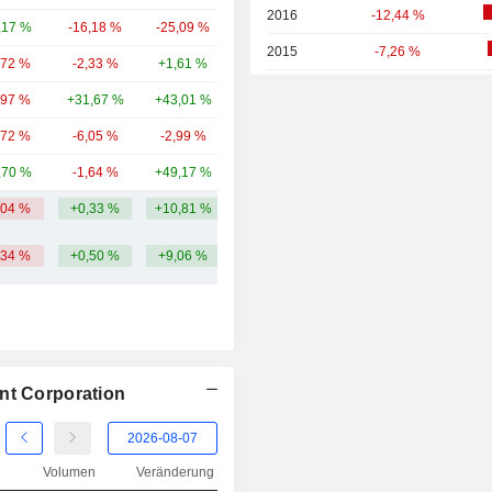
2016
-12,44 %
,17 %
-16,18 %
-25,09 %
4,57 Mrd.
2015
-7,26 %
,72 %
-2,33 %
+1,61 %
4,34 Mrd.
2014
+45,12 %
,97 %
+31,67 %
+43,01 %
4,2 Mrd.
2013
+37,53 %
,72 %
-6,05 %
-2,99 %
3,92 Mrd.
2012
+54,02 %
,70 %
-1,64 %
+49,17 %
3,86 Mrd.
2011
-16,18 %
,04 %
+0,33 %
+10,81 %
5,04 Mrd.
2010
+27,15 %
,34 %
+0,50 %
+9,06 %
2009
+46,63 %
2008
-69,00 %
2007
-3,08 %
2006
+11,00 %
nt Corporation
2005
-5,98 %
Volumen
Veränderung