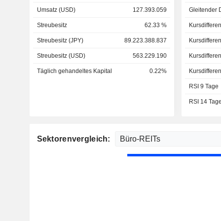
Umsatz (USD)
127.393.059
Gleitender 
Streubesitz
62.33 %
Kursdiffere
Streubesitz (JPY)
89.223.388.837
Kursdiffere
Streubesitz (USD)
563.229.190
Kursdiffere
Täglich gehandeltes Kapital
0.22%
Kursdiffere
RSI 9 Tage
RSI 14 Tag
Sektorenvergleich: