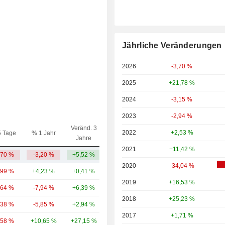
Jährliche Veränderungen
2026
-3,70 %
2025
+21,78 %
2024
-3,15 %
2023
-2,94 %
Veränd. 3
2022
+2,53 %
5 Tage
% 1 Jahr
Kap.($)
Jahre
2021
+11,42 %
,70 %
-3,20 %
+5,52 %
904 Mio.
2020
-34,04 %
,99 %
+4,23 %
+0,41 %
10,98 Mrd.
2019
+16,53 %
,64 %
-7,94 %
+6,39 %
7,25 Mrd.
2018
+25,23 %
,38 %
-5,85 %
+2,94 %
5,49 Mrd.
2017
+1,71 %
,58 %
+10,65 %
+27,15 %
4,91 Mrd.