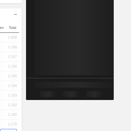
en
Total
2.968
2.188
2.187
2.186
2.185
2.184
2.183
2.182
2.180
2.179