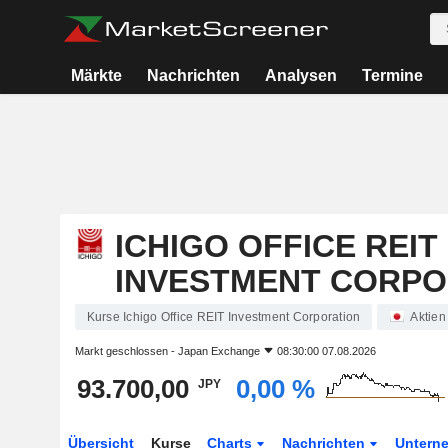
Märkte
Nachrichten
Analysen
Termine
ICHIGO OFFICE REIT
INVESTMENT CORPO
Kurse Ichigo Office REIT Investment Corporation
Aktien
Markt geschlossen -
Japan Exchange
08:30:00 07.08.2026
93.700,00
0,00 %
JPY
Übersicht
Kurse
Charts
Nachrichten
Untern