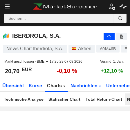
IBERDROLA, S.A.
20,70
€
-0,10 %
IBERDROLA, S.A.
News-Chart Iberdrola, S.A.
Aktien
A0M46B
ES
Markt geschlossen -
BME
17:35:29 07.08.2026
Veränd. 1. Jan.
EUR
-0,10 %
20,70
+12,10 %
Übersicht
Kurse
Charts
Nachrichten
Unterneh
Technische Analyse
Statischer Chart
Total Return-Chart
N