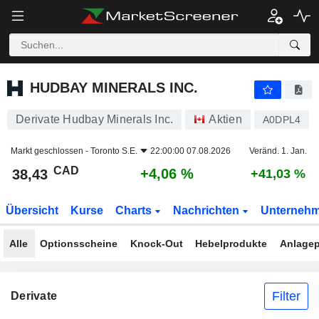
HUDBAY MINERALS INC.
38,43
$
+4,06 %
HUDBAY MINERALS INC.
Derivate Hudbay Minerals Inc.
Aktien
A0DPL4
Markt geschlossen -
Toronto S.E.
22:00:00 07.08.2026
Veränd. 1. Jan.
CAD
+4,06 %
38,43
+41,03 %
Übersicht
Kurse
Charts
Nachrichten
Unterneh
Alle
Optionsscheine
Knock-Out
Hebelprodukte
Anlagep
Filter
Derivate