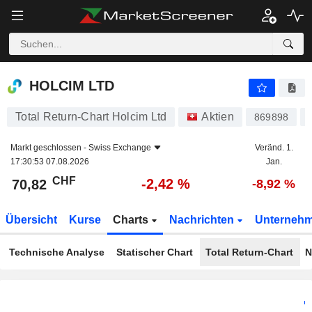
HOLCIM LTD
70,82
CHF
-2,42 %
HOLCIM LTD
Total Return-Chart Holcim Ltd
Aktien
869898
Markt geschlossen -
Swiss Exchange
Veränd. 1.
17:30:53 07.08.2026
Jan.
CHF
-2,42 %
70,82
-8,92 %
Übersicht
Kurse
Charts
Nachrichten
Unterneh
Technische Analyse
Statischer Chart
Total Return-Chart
N