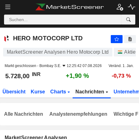
HERO MOTOCORP LTD
5.728,00
₹
+1,90 %
HERO MOTOCORP LTD
MarketScreener Analysen Hero Motocorp Ltd
Aktien
Markt geschlossen -
Bombay S.E.
12:25:42 07.08.2026
Veränd. 1. Jan.
INR
+1,90 %
5.728,00
-0,73 %
Übersicht
Kurse
Charts
Nachrichten
Unterneh
Alle Nachrichten
Analystenempfehlungen
Wichtige F
MarketScreener Analysen