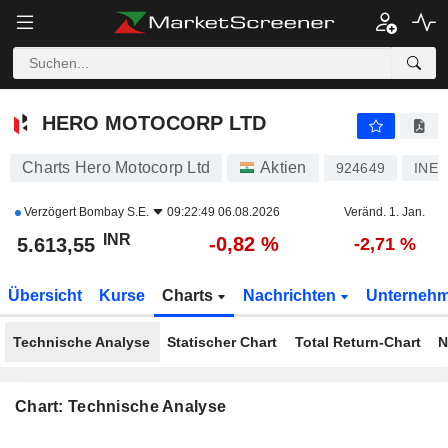
HERO MOTOCORP LTD
5.613,55
₹
-0,82 %
HERO MOTOCORP LTD
Charts Hero Motocorp Ltd
Aktien
924649
INE1
Verzögert
Bombay S.E.
09:22:49 06.08.2026
Veränd. 1. Jan.
INR
-0,82 %
5.613,55
-2,71 %
Übersicht
Kurse
Charts
Nachrichten
Unterneh
Technische Analyse
Statischer Chart
Total Return-Chart
N
Chart: Technische Analyse