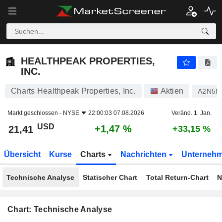
HEALTHPEAK PROPERTIES, INC.
21,41
$
+1,47 %
HEALTHPEAK PROPERTIES,
INC.
Charts Healthpeak Properties, Inc.
Aktien
A2N5N
Markt geschlossen -
NYSE
22:00:03 07.08.2026
Veränd. 1. Jan.
USD
+1,47 %
21,41
+33,15 %
Übersicht
Kurse
Charts
Nachrichten
Unterneh
Technische Analyse
Statischer Chart
Total Return-Chart
N
Chart: Technische Analyse