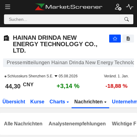
HAINAN DRINDA NEW ENERGY TECHNOLOGY CO., LTD.
44,30
¥
+3,14 %
HAINAN DRINDA NEW
ENERGY TECHNOLOGY CO.,
LTD.
Pressemitteilungen Hainan Drinda New Energy Technology
Schlusskurs
Shenzhen S.E.
05.08.2026
Veränd. 1. Jan.
CNY
+3,14 %
44,30
-18,88 %
Übersicht
Kurse
Charts
Nachrichten
Unterneh
Alle Nachrichten
Analystenempfehlungen
Wichtige F