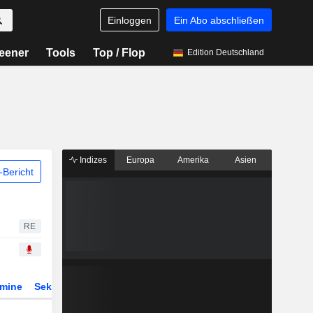
Einloggen
Ein Abo abschließen
eener
Tools
Top / Flop
Edition Deutschland
Indizes
Europa
Amerika
Asien
Bericht
RE
rmine
Sektor
Derivate
ETFs