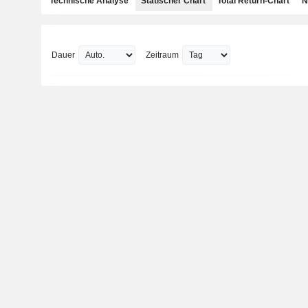
Technische Analyse
Statischer Chart
Total Return-Chart
N
Dauer
Zeitraum