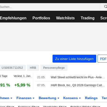
Empfehlungen
Portfolios
Watchlists
Trading
Scr
Zu einer Liste hinzufügen
PDF-
US0936711052
HRB
Personenpflege
5 Tage
Veränd. 1. Jan.
21.05.
Wall Street schließt leicht im Plus - Anleger setzen auf Friedenshoffnungen im Nahen Osten
,91 %
+5,99 %
07.05.
H&R Block, Inc., Q3 2026 Earnings Call, May 06, 2026
ehmen
Finanzen
Bewertung
Konsens
Ratings
Te