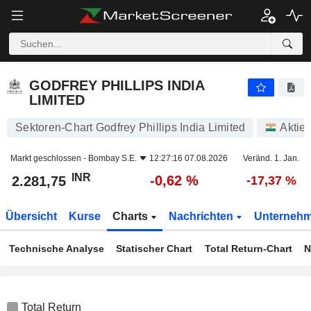
GODFREY PHILLIPS INDIA LIMITED
2.281,75
₹
-0,62 %
GODFREY PHILLIPS INDIA
LIMITED
Sektoren-Chart Godfrey Phillips India Limited
Aktie
Markt geschlossen -
Bombay S.E.
12:27:16 07.08.2026
Veränd. 1. Jan.
INR
-0,62 %
2.281,75
-17,37 %
Übersicht
Kurse
Charts
Nachrichten
Unterneh
Technische Analyse
Statischer Chart
Total Return-Chart
N
Total Return