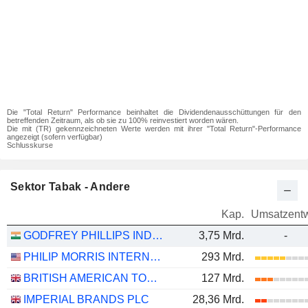
Die "Total Return" Performance beinhaltet die Dividendenausschüttungen für den
betreffenden Zeitraum, als ob sie zu 100% reinvestiert worden wären.
Die mit (TR) gekennzeichneten Werte werden mit ihrer "Total Return"-Performance
angezeigt (sofern verfügbar)
Schlusskurse
Sektor Tabak - Andere
Kap.
Umsatzentw
GODFREY PHILLIPS INDIA LIMITED
3,75 Mrd.
-
PHILIP MORRIS INTERNATIONAL, INC.
293 Mrd.
BRITISH AMERICAN TOBACCO P.L.C.
127 Mrd.
IMPERIAL BRANDS PLC
28,36 Mrd.