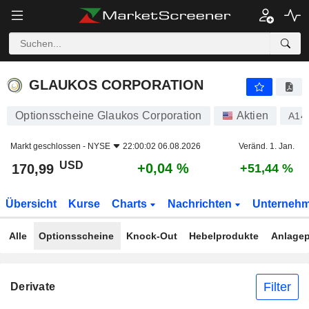
GLAUKOS CORPORATION
170,99
$
+0,04 %
GLAUKOS CORPORATION
Optionsscheine Glaukos Corporation
Aktien
A14
Markt geschlossen -
NYSE
22:00:02 06.08.2026
Veränd. 1. Jan.
USD
+0,04 %
170,99
+51,44 %
Übersicht
Kurse
Charts
Nachrichten
Unterneh
Alle
Optionsscheine
Knock-Out
Hebelprodukte
Anlagep
Filter
Derivate