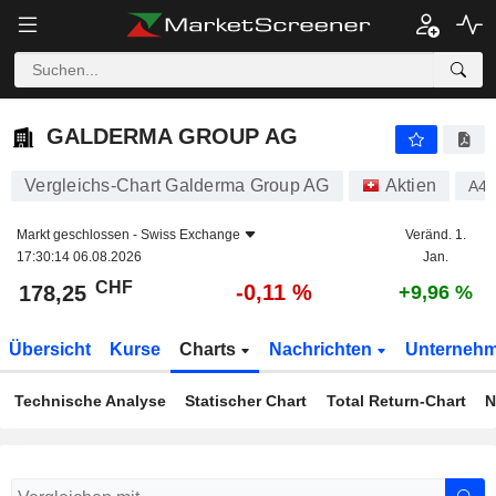
GALDERMA GROUP AG
178,25
CHF
-0,11 %
GALDERMA GROUP AG
Vergleichs-Chart Galderma Group AG
Aktien
A4
Markt geschlossen -
Swiss Exchange
Veränd. 1.
17:30:14 06.08.2026
Jan.
CHF
-0,11 %
178,25
+9,96 %
Übersicht
Kurse
Charts
Nachrichten
Unterneh
Technische Analyse
Statischer Chart
Total Return-Chart
N