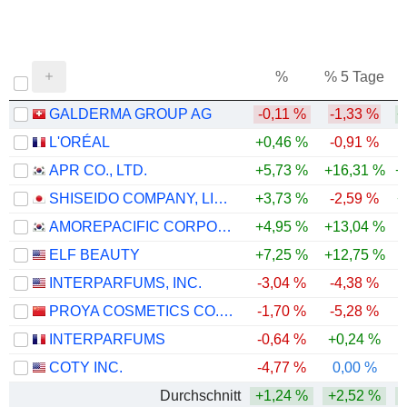
%
% 5 Tage
%
GALDERMA GROUP AG
-0,11 %
-1,33 %
+
L'ORÉAL
+0,46 %
-0,91 %
APR CO., LTD.
+5,73 %
+16,31 %
+
SHISEIDO COMPANY, LIMITED
+3,73 %
-2,59 %
+
AMOREPACIFIC CORPORATION
+4,95 %
+13,04 %
ELF BEAUTY
+7,25 %
+12,75 %
-
INTERPARFUMS, INC.
-3,04 %
-4,38 %
PROYA COSMETICS CO.,LTD.
-1,70 %
-5,28 %
-
INTERPARFUMS
-0,64 %
+0,24 %
-
COTY INC.
-4,77 %
0,00 %
-
Durchschnitt
+1,24 %
+2,52 %