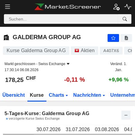
GALDERMA GROUP AG
178,25
C
GALDERMA GROUP AG
Kurse Galderma Group AG
Aktien
A407X6
CH
Markt geschlossen -
Swiss Exchange
Veränd. 1.
17:30:14 06.08.2026
Jan.
CHF
-0,11 %
178,25
+9,96 %
Übersicht
Kurse
Charts
Nachrichten
Unterneh
5-Tages-Kurse: Galderma Group AG
verzögerte Kurse Swiss Exchange
30.07.2026
31.07.2026
03.08.2026
04.0