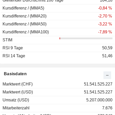
Gleitender Durchschnitt 100 Tage
164,18
Kursdifferenz / (MMA5)
-0,84 %
Kursdifferenz / (MMA20)
-2,70 %
Kursdifferenz / (MMA50)
-3,22 %
Kursdifferenz / (MMA100)
-7,89 %
STIM
RSI 9 Tage
50,59
RSI 14 Tage
51,46
Basisdaten
Marktwert (CHF)
51.541.525.227
Marktwert (USD)
51.541.525.227
Umsatz (USD)
5.207.000.000
Mitarbeiterzahl
7.676