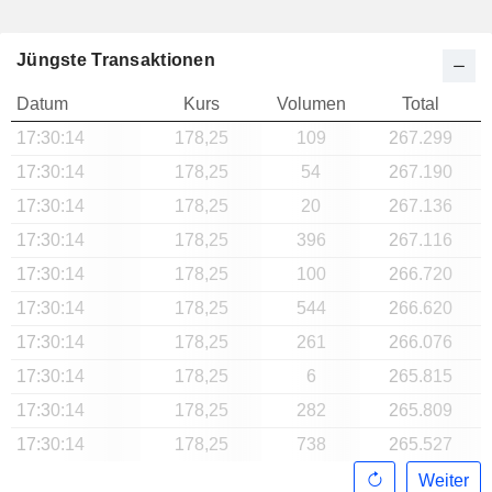
Jüngste Transaktionen
Datum
Kurs
Volumen
Total
17:30:14
178,25
109
267.299
17:30:14
178,25
54
267.190
17:30:14
178,25
20
267.136
17:30:14
178,25
396
267.116
17:30:14
178,25
100
266.720
17:30:14
178,25
544
266.620
17:30:14
178,25
261
266.076
17:30:14
178,25
6
265.815
17:30:14
178,25
282
265.809
17:30:14
178,25
738
265.527
Weiter