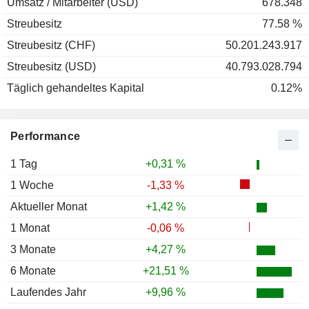
Umsatz / Mitarbeiter (USD)
678.348
Streubesitz
77.58 %
Streubesitz (CHF)
50.201.243.917
Streubesitz (USD)
40.793.028.794
Täglich gehandeltes Kapital
0.12%
Performance
1 Tag
+0,31 %
1 Woche
-1,33 %
Aktueller Monat
+1,42 %
1 Monat
-0,06 %
3 Monate
+4,27 %
6 Monate
+21,51 %
Laufendes Jahr
+9,96 %